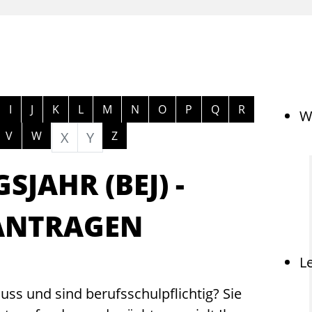
ngen
I
J
K
L
M
N
O
P
Q
R
W
V
W
X
Y
Z
SJAHR (BEJ) -
ANTRAGEN
L
ss und sind berufsschulpflichtig? Sie