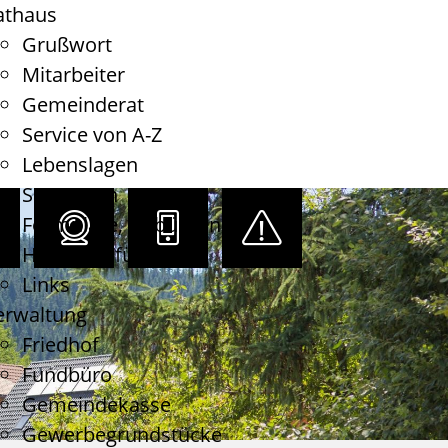
athaus
Grußwort
Mitarbeiter
Gemeinderat
Service von A-Z
Lebenslagen
Satzungen
Formulare, Gebühren
Haushaltsführung
Links
erwaltung
Friedhof
Fundbüro
Gemeindekasse
Gewerbegrundstücke