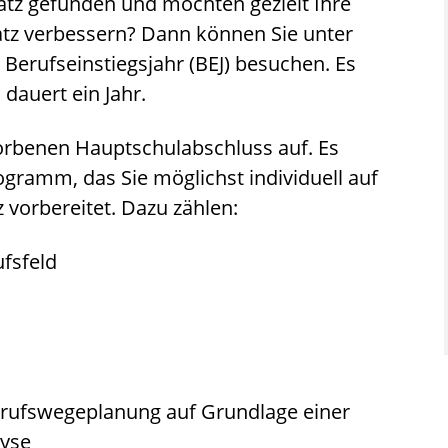
tz gefunden und möchten gezielt Ihre
tz verbessern? Dann können Sie unter
erufseinstiegsjahr (BEJ) besuchen.
Es
 dauert ein Jahr.
orbenen Hauptschulabschluss auf. Es
ogramm, das Sie möglichst individuell auf
 vorbereitet.
Dazu zählen:
ufsfeld
erufswegeplanung auf Grundlage einer
yse