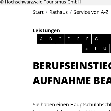
© Hochschwarzwald Tourismus GmbH
Start
Rathaus
Service von A-Z
Leistungen
Alphabetisches Register überspri
A
B
C
D
E
F
G
H
S
T
U
BERUFSEINSTIEG
AUFNAHME BE
Sie haben einen Hauptschulabschlu