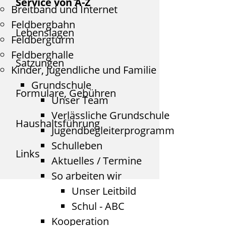
Service von A-Z
Breitband und Internet
Feldbergbahn
Lebenslagen
Feldbergturm
Feldberghalle
Satzungen
Kinder, Jugendliche und Familie
Grundschule
Formulare, Gebühren
Unser Team
Verlässliche Grundschule
Haushaltsführung
Jugendbegleiterprogramm
Schulleben
Links
Aktuelles / Termine
So arbeiten wir
Unser Leitbild
Schul - ABC
Kooperation