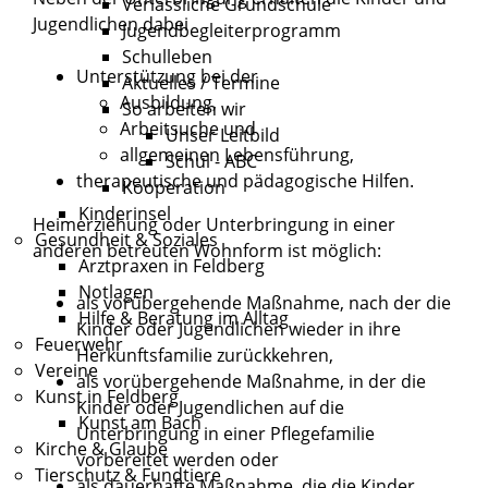
Verlässliche Grundschule
Jugendlichen dabei
Jugendbegleiterprogramm
Schulleben
Unterstützung bei der
Aktuelles / Termine
Ausbildung,
So arbeiten wir
Arbeitsuche und
Unser Leitbild
allgemeinen Lebensführung,
Schul - ABC
therapeutische und pädagogische Hilfen.
Kooperation
Kinderinsel
Heimerziehung oder Unterbringung in einer
Gesundheit & Soziales
anderen betreuten Wohnform ist möglich:
Arztpraxen in Feldberg
Notlagen
als vorübergehende Maßnahme, nach der die
Hilfe & Beratung im Alltag
Kinder oder Jugendlichen wieder in ihre
Feuerwehr
Herkunftsfamilie zurückkehren,
Vereine
als vorübergehende Maßnahme, in der die
Kunst in Feldberg
Kinder oder Jugendlichen auf die
Kunst am Bach
Unterbringung in einer Pflegefamilie
Kirche & Glaube
vorbereitet werden oder
Tierschutz & Fundtiere
als dauerhafte Maßnahme, die die Kinder