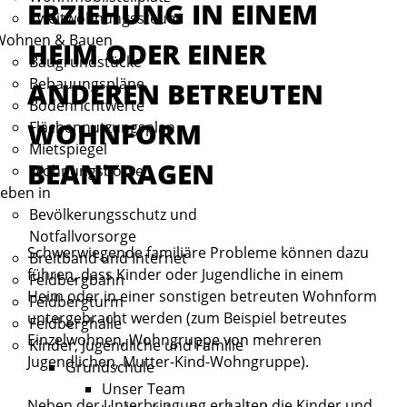
ERZIEHUNG IN EINEM
Zweitwohnungssteuer
Wohnen & Bauen
HEIM ODER EINER
Baugrundstücke
Bebauungspläne
ANDEREN BETREUTEN
Bodenrichtwerte
WOHNFORM
Flächennutzungsplan
Mietspiegel
BEANTRAGEN
Wohnungsbörse
eben in
Bevölkerungsschutz und
Notfallvorsorge
Schwerwiegende familiäre Probleme können dazu
Breitband und Internet
führen, dass Kinder oder Jugendliche in einem
Feldbergbahn
Heim oder in einer sonstigen betreuten Wohnform
Feldbergturm
untergebracht werden
(zum Beispiel betreutes
Feldberghalle
Einzelwohnen, Wohngruppe von mehreren
Kinder, Jugendliche und Familie
Jugendlichen, Mutter-Kind-Wohngruppe)
.
Grundschule
Unser Team
Neben der Unterbringung erhalten die Kinder und