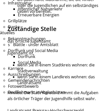
Infrastruktur
oder die Jugendlichen auf ein selbständiges
öffentlicher Nahverkehr
Leben vorbereitet.
Erneuerbare Energien
Grillplätze
Danke
Zuständige Stelle
ktuelles
Bekanntmachungen
das örtliche Jugendamt
s´ Blättle - unser Amtsblatt
DorfFunk und Social Media
Jugendamt ist,
DorfFunk
Social Media
wenn Sie in einem Stadtkreis wohnen: die
Karriere
Stadtverwaltung
Ausschreibungen
wenn Sie in einem Landkreis wohnen: das
Gemeindenachrichten
Landratsamt
Fotowettbewerb
Dorfflohmarkt in Altglashütten
Hinweis: Die Stadt Konstanz nimmt die Aufgaben
als örtlicher Träger der Jugendhilfe selbst wahr.
Landratsamt Breisgau-Hochschwarzwald