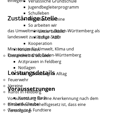
einlegen.
Verlässliche Grundschule
Jugendbegleiterprogramm
Schulleben
Zuständige Stelle
Aktuelles / Termine
So arbeiten wir
das Umweltministerium Baden-Württemberg als
Unser Leitbild
landesweit zuständige Stelle
Schul - ABC
Kooperation
Ministerium für Umwelt, Klima und
Kinderinsel
Energiewirtschaft Baden-Württemberg
Gesundheit & Soziales
Arztpraxen in Feldberg
Notlagen
Leistungsdetails
Hilfe & Beratung im Alltag
Feuerwehr
Vereine
Voraussetzungen
Kunst in Feldberg
Kunst am Bach
Voraussetzung für eine Anerkennung nach dem
Kirche & Glaube
Umweltrechtsbehelfsgesetz ist, dass eine
Tierschutz & Fundtiere
Vereinigung