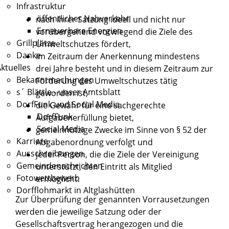
Infrastruktur
öffentlicher Nahverkehr
nach ihrer Satzung ideell und nicht nur
Erneuerbare Energien
vorübergehend vorwiegend die Ziele des
Grillplätze
Umweltschutzes fördert,
Danke
im Zeitraum der Anerkennung mindestens
ktuelles
drei Jahre besteht und in diesem Zeitraum zur
Bekanntmachungen
Förderung des Umweltschutzes tätig
s´ Blättle - unser Amtsblatt
geworden ist,
DorfFunk und Social Media
die Gewähr für eine sachgerechte
DorfFunk
Aufgabenerfüllung bietet,
Social Media
gemeinnützige Zwecke im Sinne von § 52 der
Karriere
Abgabenordnung verfolgt und
Ausschreibungen
jeder Person, die die Ziele der Vereinigung
Gemeindenachrichten
unterstützt, den Eintritt als Mitglied
Fotowettbewerb
ermöglicht.
Dorfflohmarkt in Altglashütten
Zur Überprüfung der genannten Vorrausetzungen
werden die jeweilige Satzung oder der
Gesellschaftsvertrag herangezogen und die