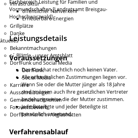
Fachbereich Leistung für Familien und
Infrastruktur
Vormundschaften [Landratsamt Breisgau-
öffentlicher Nahverkehr
Hochschwarzwald]
Erneuerbare Energien
Grillplätze
Danke
Leistungsdetails
ktuelles
Bekanntmachungen
s´ Blättle - unser Amtsblatt
Voraussetzungen
DorfFunk und Social Media
Das Kind hat rechtlich noch keinen Vater.
DorfFunk
Alle erforderlichen Zustimmungen liegen vor.
Social Media
Wenn Sie oder die Mutter jünger als 18 Jahre
Karriere
sind, müssen auch Ihre gesetzlichen Vertreter
Ausschreibungen
beziehungsweise die der Mutter zustimmen.
Gemeindenachrichten
Jede Beteiligte und jeder Beteiligte ist
Fotowettbewerb
persönlich anwesend.
Dorfflohmarkt in Altglashütten
Verfahrensablauf