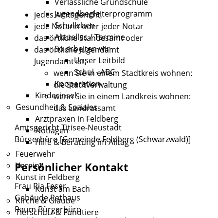
Verlässliche Grundschule
Jugendbegleiterprogramm
jedes Amtsgericht,
Schulleben
jede Notarin oder jeder Notar
Aktuelles / Termine
das örtliche Standesamt oder
So arbeiten wir
das örtliche Jugendamt
Unser Leitbild
Jugendamt ist,
Schul - ABC
wenn Sie in einem Stadtkreis wohnen:
Kooperation
die Stadtverwaltung
Kinderinsel
wenn Sie in einem Landkreis wohnen:
Gesundheit & Soziales
das Landratsamt
Arztpraxen in Feldberg
Amtsgericht Titisee-Neustadt
Notlagen
Bürgerbüro [Gemeinde Feldberg (Schwarzwald)]
Hilfe & Beratung im Alltag
Feuerwehr
Persönlicher Kontakt
Vereine
Kunst in Feldberg
Frau
Ria
Feser
Kunst am Bach
Gebäude
Rathaus
Kirche & Glaube
Raum
Bürgerbüro
Tierschutz & Fundtiere