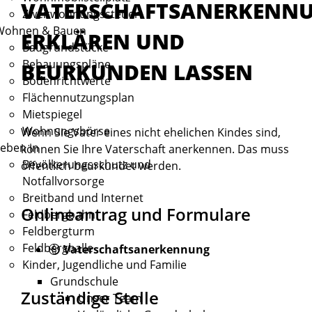
VATERSCHAFTSANERKENN
Zweitwohnungssteuer
Wohnen & Bauen
ERKLÄREN UND
Baugrundstücke
Bebauungspläne
BEURKUNDEN LASSEN
Bodenrichtwerte
Flächennutzungsplan
Mietspiegel
Wohnungsbörse
Wenn Sie Vater eines nicht ehelichen Kindes sind,
eben in
können Sie Ihre Vaterschaft anerkennen. Das muss
Bevölkerungsschutz und
öffentlich beurkundet werden.
Notfallvorsorge
Breitband und Internet
Onlineantrag und Formulare
Feldbergbahn
Feldbergturm
Feldberghalle
Vaterschaftsanerkennung
Kinder, Jugendliche und Familie
Grundschule
Zuständige Stelle
Unser Team