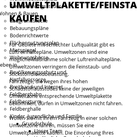
UMWELTPLAKETTE/FEINSTA
Zweitwohnungssteuer
Wohnen & Bauen
KAUFEN
Baugrundstücke
Bebauungspläne
Bodenrichtwerte
Flächennutzungsplan
Für Gebiete mit schlechter Luftqualität gibt es
Mietspiegel
Luftreinhaltepläne. Umweltzonen sind eine
Wohnungsbörse
mögliche Maßnahme solcher Luftreinhaltepläne.
eben in
Umweltzonen verringern die Feinstaub- und
Bevölkerungsschutz und
Stickstoffdioxidbelastung.
Notfallvorsorge
Fahrzeuge, die wegen ihres hohen
Breitband und Internet
Schadstoffausstoßes keine der jeweiligen
Feldbergbahn
Umweltzone entsprechende Umweltplakette
Feldbergturm
bekommen, dürfen in Umweltzonen nicht fahren.
Feldberghalle
Kinder, Jugendliche und Familie
Wollen Sie mit Ihrem Fahrzeug in einer solchen
Grundschule
Umweltzone fahren, müssen Sie eine
Unser Team
Umweltplakette kaufen.
Die Einordnung Ihres