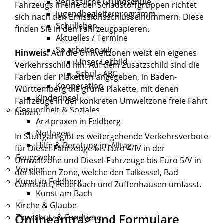
Verlässliche Grundschule
Fahrzeugs in eine der Schadstoffgruppen richtet
Jugendbegleiterprogramm
sich nach den Emissionsschlüsselnu
m
mern. Diese
Schulleben
finden Sie in den Fahrzeugpapieren.
Aktuelles / Termine
So arbeiten wir
Hinweis:
Auf die Umweltzonen weist ein eigenes
Unser Leitbild
Verkehrsschild hin. Auf dem Zusatzschild sind die
Schul - ABC
Farben der Plaketten angeg
e
ben, in Baden-
Kooperation
Württemberg die grüne Plakette, mit denen
Kinderinsel
Fahrzeuge in der konkreten Umweltzone freie Fahrt
Gesundheit & Soziales
haben.
Arztpraxen in Feldberg
Notlagen
In Stuttgart gibt es weitergehende Verkehrsverbote
Hilfe & Beratung im Alltag
für Diesel-Fahrzeuge bis Euro 4/IV in der
Feuerwehr
Umweltzone und Diesel-Fahrzeuge bis Euro 5/V in
Vereine
der kleinen Zone, welche den Talkessel, Bad
Kunst in Feldberg
Cannstatt, Feuerbach und Zuffenhausen umfasst.
Kunst am Bach
Kirche & Glaube
Onlineantrag und Formulare
Tierschutz & Fundtiere