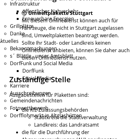
Infrastruktur
öffentlicher Nahverkehr
Umweltplakette Stuttgart
Erneuerbare Energien
Mit diesem Onlinedienst können auch für
Grillplätze
Fahrzeuge, die nicht in Stuttgart zugelassen
Danke
sind, Umweltplaketten beantragt werden.
ktuelles
Sollte Ihr Stadt- oder Landkreis keinen
Bekanntmachungen
Onlinedienst anbieten, können Sie daher auch
s´ Blättle - unser Amtsblatt
diesen Onlinedienst nutzen.
DorfFunk und Social Media
DorfFunk
Zuständige Stelle
Social Media
Karriere
Ausschreibungen
Ausgabestellen für Plaketten sind:
Gemeindenachrichten
Fotowettbewerb
die Kfz-Zulassungsbehörden
Dorfflohmarkt in Altglashütten
Stadtkreis: die Stadtverwaltung
Landkreis: das Landratsamt
die für die Durchführung der