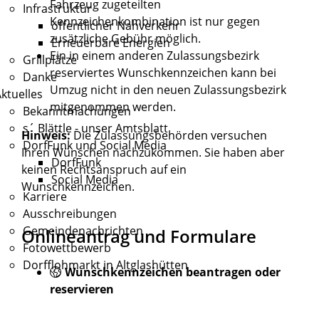
Fahrzeug zugeteilten
Infrastruktur
Kennzeichenkombination ist nur gegen
öffentlicher Nahverkehr
zusätzliche Gebühr möglich.
Erneuerbare Energien
Ein in einem anderen Zulassungsbezirk
Grillplätze
reserviertes Wunschkennzeichen kann bei
Danke
Umzug nicht in den neuen Zulassungsbezirk
ktuelles
mitgenommen werden.
Bekanntmachungen
s´ Blättle - unser Amtsblatt
Hinweis:
Die Zulassungsbehörden versuchen
DorfFunk und Social Media
Ihren Wünschen nachzukommen. Sie haben aber
DorfFunk
keinen Rechtsanspruch auf ein
Social Media
Wunschkennzeichen.
Karriere
Ausschreibungen
Gemeindenachrichten
Onlineantrag und Formulare
Fotowettbewerb
Dorfflohmarkt in Altglashütten
Wunschkennzeichen beantragen oder
reservieren