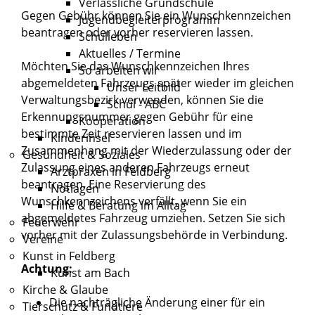
Verlässliche Grundschule
Gegen Gebühr können Sie ein Wunschkennzeichen
Jugendbegleiterprogramm
beantragen oder vorher reservieren lassen.
Schulleben
Aktuelles / Termine
Möchten Sie das Wunschkennzeichen Ihres
So arbeiten wir
abgemeldeten Fah
r
zeugs später wieder im gleichen
Unser Leitbild
Verwaltungsbezirk verwenden, können Sie die
Schul - ABC
Erkennungsnummer gegen Gebühr für eine
Kooperation
b
e
stimmte Zeit reservieren lassen und im
Kinderinsel
Zusammenhang mit der Wiederzulassung oder der
Gesundheit & Soziales
Zulassung eines anderen Fahrzeugs erneut
Arztpraxen in Feldberg
beantragen. Eine Reservierung des
Notlagen
Wunschkennzeichens verfällt, wenn Sie
ein
Hilfe & Beratung im Alltag
abgemeldetes
Fahrzeug
umziehen.
Setzen Sie sich
Feuerwehr
vorher mit der Zulassungsbehörde in Verbindung.
Vereine
Kunst in Feldberg
Achtung:
Kunst am Bach
Kirche & Glaube
Die nachträgliche Änderung einer für ein
Tierschutz & Fundtiere