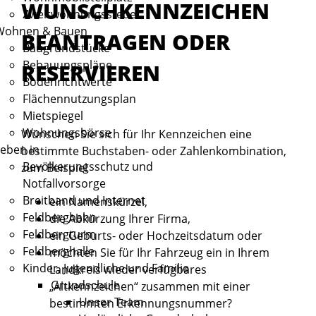
WUNSCHKENNZEICHEN
Zweitwohnungssteuer
Wohnen & Bauen
BEANTRAGEN ODER
Baugrundstücke
Bebauungspläne
RESERVIEREN
Bodenrichtwerte
Flächennutzungsplan
Mietspiegel
Wohnungsbörse
Wünschen Sie sich für Ihr Kennzeichen eine
eben in
bestimmte Buchstaben- oder Zahlenkombination,
Bevölkerungsschutz und
zum Beispiel
Notfallvorsorge
Breitband und Internet
ein Namenskürzel,
Feldbergbahn
die Abkürzung Ihrer Firma,
Feldbergturm
ein Geburts- oder Hochzeitsdatum oder
Feldberghalle
möchten Sie für Ihr Fahrzeug ein in Ihrem
Kinder, Jugendliche und Familie
Landkreis wieder verfügbares
Grundschule
„Altkennzeichen“ zusammen mit einer
Unser Team
bestimmten Erkennungsnummer?