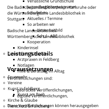
Verlässliche Grundschule
Jugendbegleiterprogramm
Die Badische Landesbibliothek in Karlsruhe oder
Schulleben
die Württembergische Landesbibliothek in
Aktuelles / Termine
Stuttgart
So arbeiten wir
Unser Leitbild
Badische Landesbibliothek
Schul - ABC
Württembergische Landesbibliothek
Kooperation
Kinderinsel
Leistungsdetails
Gesundheit & Soziales
Arztpraxen in Feldberg
Notlagen
Voraussetzungen
Hilfe & Beratung im Alltag
Feuerwehr
Veröffentlichungen sind:
Vereine
Kunst in Feldberg
gedruckte Veröffentlichungen,
Kunst am Bach
digitale Veröffentlichungen,
Kirche & Glaube
Diese Veröffentlichungen können herausgegeben
Tierschutz & Fundtiere