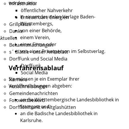
worden sein:
Infrastruktur
öffentlicher Nahverkehr
in einem der vielen Verlage Baden-
Erneuerbare Energien
Württembergs,
Grillplätze
von einer Behörde,
Danke
einem Verein,
ktuelles
einer Firma oder
Bekanntmachungen
von einer Privatperson im Selbstverlag.
s´ Blättle - unser Amtsblatt
DorfFunk und Social Media
DorfFunk
Verfahrensablauf
Social Media
Sie müssen je ein Exemplar Ihrer
Karriere
Veröffentlichungen abgeben:
Ausschreibungen
Gemeindenachrichten
an die Württembergische Landesbibliothek in
Fotowettbewerb
Stuttgart und
Dorfflohmarkt in Altglashütten
an die
Badische Landesbibliothek
in
Karlsruhe.