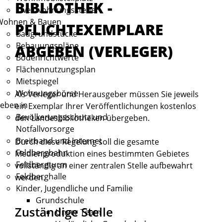
BIBLIOTHEK -
Zweitwohnungssteuer
Wohnen & Bauen
PFLICHTEXEMPLARE
Baugrundstücke
Bebauungspläne
ABGEBEN (VERLEGER)
Bodenrichtwerte
Flächennutzungsplan
Mietspiegel
Wohnungsbörse
Als Verleger und Herausgeber müssen Sie jeweils
eben in
ein Exemplar Ihrer Veröffentlichungen kostenlos
Bevölkerungsschutz und
den Landesbibliotheken übergeben.
Notfallvorsorge
Breitband und Internet
Durch diese Regelung soll die gesamte
Feldbergbahn
Medienproduktion eines bestimmten Gebietes
Feldbergturm
vollständig an einer zentralen Stelle aufbewahrt
Feldberghalle
werden.
Kinder, Jugendliche und Familie
Grundschule
Zuständige Stelle
Unser Team