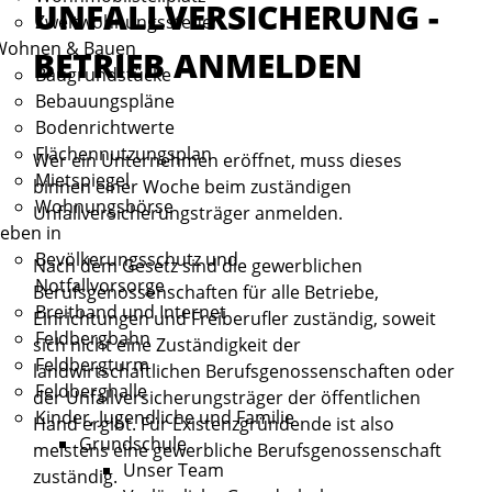
UNFALLVERSICHERUNG -
Zweitwohnungssteuer
Wohnen & Bauen
BETRIEB ANMELDEN
Baugrundstücke
Bebauungspläne
Bodenrichtwerte
Flächennutzungsplan
Wer ein Unternehmen eröffnet, muss dieses
Mietspiegel
binnen einer Woche beim zuständigen
Wohnungsbörse
Unfallversicherungsträger anmelden.
eben in
Bevölkerungsschutz und
Nach dem Gesetz sind die gewerblichen
Notfallvorsorge
Berufsgenossenschaften für alle Betriebe,
Breitband und Internet
Einrichtungen und Freiberufler zuständig, soweit
Feldbergbahn
sich nicht eine Zuständigkeit der
Feldbergturm
landwirtschaftlichen Berufsgenossenschaften oder
Feldberghalle
der Unfallversicherungsträger der öffentlichen
Kinder, Jugendliche und Familie
Hand ergibt. Für Existenzgründende ist also
Grundschule
meistens eine gewerbliche Berufsgenossenschaft
Unser Team
zuständig.