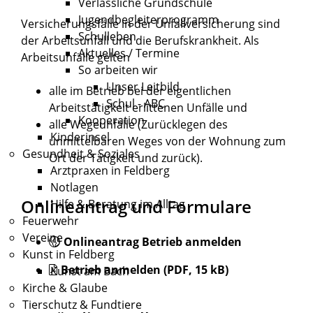
Verlässliche Grundschule
Jugendbegleiterprogramm
Versicherungsfälle in der Unfallversicherung sind
Schulleben
der Arbeitsunfall und die Berufskrankheit. Als
Aktuelles / Termine
Arbeitsunfälle gelten
So arbeiten wir
Unser Leitbild
alle im Betrieb bei der eigentlichen
Schul - ABC
Arbeitstätigkeit erlittenen Unfälle und
Kooperation
alle Wegeunfälle (Zurücklegen des
Kinderinsel
unmittelbaren Weges von der Wohnung zum
Gesundheit & Soziales
Ort der Tätigkeit und zurück).
Arztpraxen in Feldberg
Notlagen
Onlineantrag und Formulare
Hilfe & Beratung im Alltag
Feuerwehr
Vereine
Onlineantrag Betrieb anmelden
Kunst in Feldberg
Betrieb anmelden (PDF, 15 kB)
Kunst am Bach
Kirche & Glaube
Tierschutz & Fundtiere