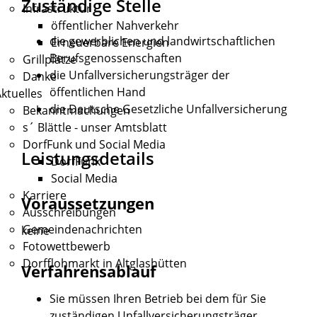
Zuständige Stelle
Infrastruktur
öffentlicher Nahverkehr
die gewerblichen und landwirtschaftlichen
Erneuerbare Energien
Berufsgenossenschaften
Grillplätze
die Unfallversicherungsträger der
Danke
öffentlichen Hand
ktuelles
die Deutsche Gesetzliche Unfallversicherung
Bekanntmachungen
s´ Blättle - unser Amtsblatt
DorfFunk und Social Media
Leistungsdetails
DorfFunk
Social Media
Karriere
Voraussetzungen
Ausschreibungen
Gemeindenachrichten
keine
Fotowettbewerb
Dorfflohmarkt in Altglashütten
Verfahrensablauf
Sie müssen Ihren Betrieb bei dem für Sie
zuständigen Unfallversicherungsträger