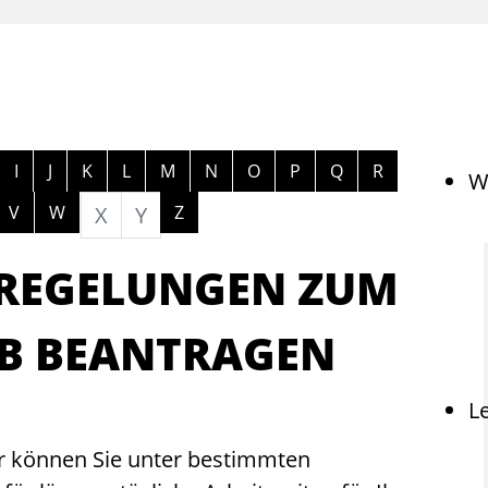
ngen
I
J
K
L
M
N
O
P
Q
R
W
V
W
X
Y
Z
REGELUNGEN ZUM
EB BEANTRAGEN
L
er können Sie unter bestimmten