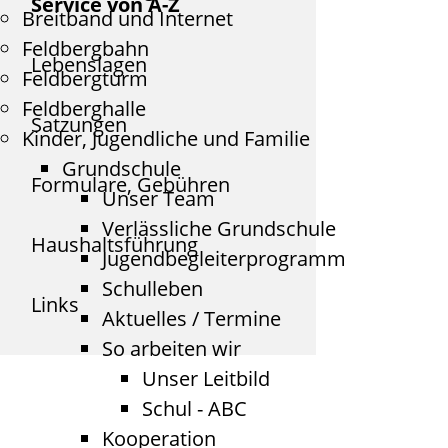
Service von A-Z
Breitband und Internet
Feldbergbahn
Lebenslagen
Feldbergturm
Feldberghalle
Satzungen
Kinder, Jugendliche und Familie
Grundschule
Formulare, Gebühren
Unser Team
Verlässliche Grundschule
Haushaltsführung
Jugendbegleiterprogramm
Schulleben
Links
Aktuelles / Termine
So arbeiten wir
Unser Leitbild
Schul - ABC
Kooperation