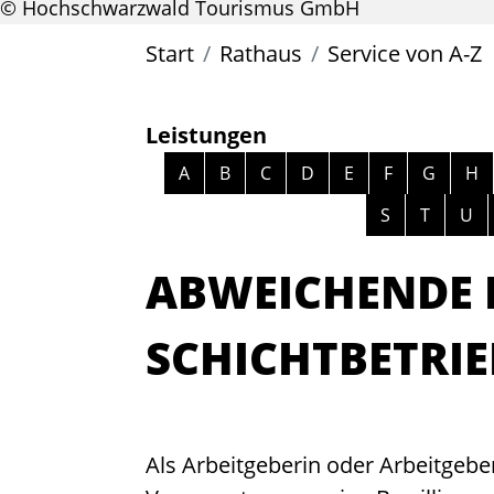
© Hochschwarzwald Tourismus GmbH
Start
Rathaus
Service von A-Z
Leistungen
Alphabetisches Register überspri
A
B
C
D
E
F
G
H
S
T
U
ABWEICHENDE 
SCHICHTBETRI
Als Arbeitgeberin oder Arbeitgeb