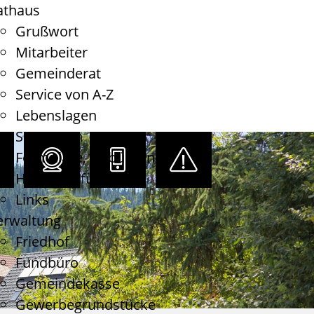
athaus
Grußwort
Mitarbeiter
Gemeinderat
Service von A-Z
Lebenslagen
Satzungen
Formulare, Gebühren
Haushaltsführung
Links
erwaltung
Friedhof
Fundbüro
Gemeindekasse
Gewerbegrundstücke