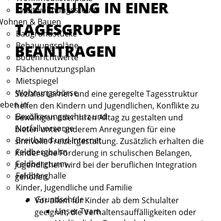
ERZIEHUNG IN EINER
Zweitwohnungssteuer
Wohnen & Bauen
TAGESGRUPPE
Baugrundstücke
Bebauungspläne
BEANTRAGEN
Bodenrichtwerte
Flächennutzungsplan
Mietspiegel
Wohnungsbörse
Soziales Lernen und eine geregelte Tagesstruktur
eben in
helfen den Kindern und Jugendlichen, Konflikte zu
Bevölkerungsschutz und
bewältigen oder ihren Alltag zu gestalten und
Notfallvorsorge
bieten unter anderem Anregungen für eine
Breitband und Internet
sinnvolle Freizeitgestaltung. Zusätzlich erhalten die
Feldbergbahn
Kinder eine Förderung in schulischen Belangen,
Feldbergturm
Jugendlichen wird bei der beruflichen Integration
Feldberghalle
geholfen.
Kinder, Jugendliche und Familie
Grundschule
Vor allem für Kinder ab dem Schulalter
Unser Team
geeignet, die Verhaltensauffälligkeiten oder