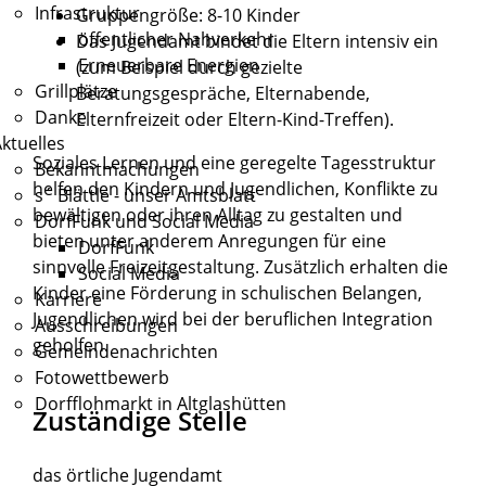
Infrastruktur
Gruppengröße: 8-10 Kinder
öffentlicher Nahverkehr
Das Jugendamt bindet die Eltern intensiv ein
Erneuerbare Energien
(zum Beispiel durch gezielte
Grillplätze
Beratungsgespräche, Elternabende,
Danke
Elternfreizeit oder Eltern-Kind-Treffen)
.
ktuelles
Soziales Lernen und eine geregelte Tagesstruktur
Bekanntmachungen
helfen den Kindern und Jugendlichen, Konflikte zu
s´ Blättle - unser Amtsblatt
bewältigen oder ihren Alltag zu gestalten und
DorfFunk und Social Media
bieten unter anderem Anregungen für eine
DorfFunk
sinnvolle Freizeitgestaltung. Zusätzlich erhalten die
Social Media
Kinder eine Förderung in schulischen Belangen,
Karriere
Jugendlichen wird bei der beruflichen Integration
Ausschreibungen
geholfen.
Gemeindenachrichten
Fotowettbewerb
Dorfflohmarkt in Altglashütten
Zuständige Stelle
das örtliche Jugendamt