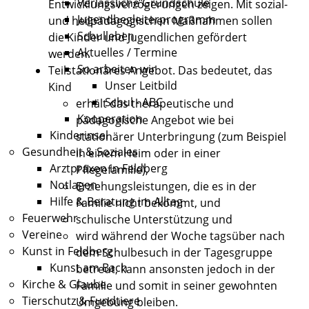
Verlässliche Grundschule
Entwicklungsverzögerungen zeigen.
Mit sozial-
Jugendbegleiterprogramm
und heilpädagogischen Maßnahmen sollen
Schulleben
die Kinder und Jugendlichen gefördert
Aktuelles / Termine
werden.
So arbeiten wir
Teilstationäres Angebot
. Das bedeutet, das
Unser Leitbild
Kind
Schul - ABC
erhält das therapeutische und
Kooperation
pädagogische Angebot wie bei
Kinderinsel
stationärer Unterbringung (zum Beispiel
Gesundheit & Soziales
in einem Heim oder in einer
Arztpraxen in Feldberg
Pflegefamilie),
Notlagen
Erziehungsleistungen, die es in der
Hilfe & Beratung im Alltag
Familie nicht bekommt, und
Feuerwehr
schulische Unterstützung und
Vereine
wird während der Woche tagsüber nach
Kunst in Feldberg
dem Schulbesuch in der Tagesgruppe
Kunst am Bach
betreut, kann ansonsten jedoch in der
Kirche & Glaube
Familie und somit in seiner gewohnten
Tierschutz & Fundtiere
Umgebung bleiben.