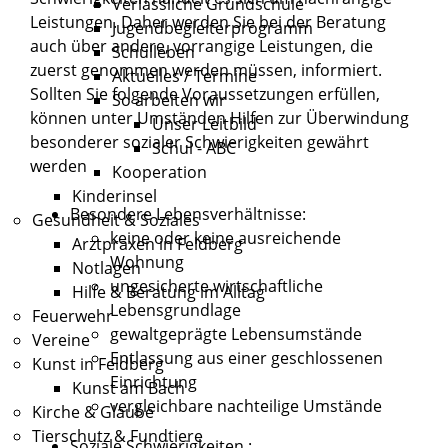
Verlässliche Grundschule
Leistungen. Daher werden Sie bei der Beratung
Jugendbegleiterprogramm
auch über andere, vorrangige Leistungen, die
Schulleben
zuerst genommen werden müssen, informiert.
Aktuelles / Termine
Sollten Sie folgende Voraussetzungen erfüllen,
So arbeiten wir
können unter Umständen Hilfen zur Überwindung
Unser Leitbild
besonderer sozialer Schwierigkeiten gewährt
Schul - ABC
werden
Kooperation
Kinderinsel
Besondere Lebensverhältnisse:
Gesundheit & Soziales
keine oder keine ausreichende
Arztpraxen in Feldberg
Wohnung
Notlagen
ungesicherte wirtschaftliche
Hilfe & Beratung im Alltag
Lebensgrundlage
Feuerwehr
gewaltgeprägte Lebensumstände
Vereine
Entlassung aus einer geschlossenen
Kunst in Feldberg
Einrichtung
Kunst am Bach
vergleichbare nachteilige Umstände
Kirche & Glaube
Tierschutz & Fundtiere
Soziale Schwierigkeiten :