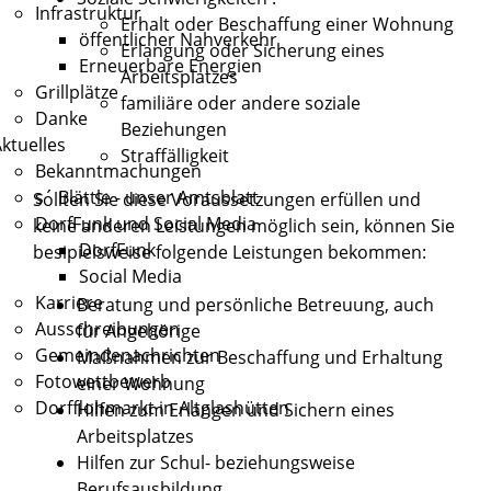
Infrastruktur
Erhalt oder Beschaffung einer Wohnung
öffentlicher Nahverkehr
Erlangung oder Sicherung eines
Erneuerbare Energien
Arbeitsplatzes
Grillplätze
familiäre oder andere soziale
Danke
Beziehungen
ktuelles
Straffälligkeit
Bekanntmachungen
s´ Blättle - unser Amtsblatt
Sollten Sie diese Voraussetzungen erfüllen und
DorfFunk und Social Media
keine anderen Leistungen möglich sein, können Sie
DorfFunk
besipielsweise folgende Leistungen bekommen:
Social Media
Karriere
Beratung und persönliche Betreuung, auch
Ausschreibungen
für Angehörige
Gemeindenachrichten
Maßnahmen zur Beschaffung und Erhaltung
Fotowettbewerb
einer Wohnung
Dorfflohmarkt in Altglashütten
Hilfen zum Erlangen und Sichern eines
Arbeitsplatzes
Hilfen zur Schul- beziehungsweise
Berufsausbildung