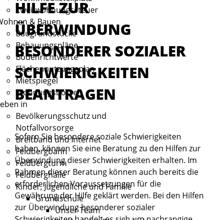
HILFE ZUR
Zweitwohnungssteuer
Wohnen & Bauen
ÜBERWINDUNG
Baugrundstücke
Bebauungspläne
BESONDERER SOZIALER
Bodenrichtwerte
SCHWIERIGKEITEN
Flächennutzungsplan
Mietspiegel
BEANTRAGEN
Wohnungsbörse
eben in
Bevölkerungsschutz und
Notfallvorsorge
Sofern Sie besondere soziale Schwierigkeiten
Breitband und Internet
haben, können Sie eine Beratung zu den Hilfen zur
Feldbergbahn
Überwindung dieser Schwierigkeiten erhalten. Im
Feldbergturm
Rahmen dieser Beratung können auch bereits die
Feldberghalle
erforderlichen Voraussetzungen für die
Kinder, Jugendliche und Familie
Gewährung der Hilfe geklärt werden. Bei den Hilfen
Grundschule
zur Überwindung besonderer sozialer
Unser Team
Schwierigkeiten handelt es sich um nachrangige