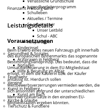
Verlässliche Grundschule
Jugendbegleiterprogramm
Finanzamt Freiburg-Land
Schulleben
Aktuelles / Termine
Leistungsdetails
So arbeiten wir
Unser Leitbild
Schul - ABC
Voraussetzungen
Kooperation
Kinderinsel
Beim Erwerb eines neuen Fahrzeugs gilt innerhalb
Gesundheit & Soziales
des europäischen Binnenmarkts das sogenannte
Arztpraxen in Feldberg
Bestimmungslandprinzip. Das bedeutet, dass die
Notlagen
Umsatzbesteuerung in dem EU-Mitgliedstaat
Hilfe & Beratung im Alltag
erfolgt, in dem die Käuferin bzw. der Käufer
Feuerwehr
ansässig ist. Hierdurch sollen
Vereine
Wettbewerbsverzerrungen vermieden werden, die
Kunst in Feldberg
sich ansonsten aufgrund der unterschiedlichen
Kunst am Bach
Mehrwertsteuersätze in den einzelnen EU-
Kirche & Glaube
Mitgliedstaaten ergeben könnten.
Tierschutz & Fundtiere