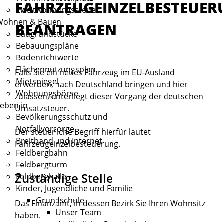
FAHRZEUGEINZELBESTEUE
Zweitwohnungssteuer
Wohnen & Bauen
BEANTRAGEN
Baugrundstücke
Bebauungspläne
Bodenrichtwerte
Flächennutzungsplan
Falls Sie ein neues Fahrzeug im EU-Ausland
Mietspiegel
erwerben, nach Deutschland bringen und hier
Wohnungsbörse
zulassen, unterliegt dieser Vorgang der deutschen
eben in
Umsatzsteuer.
Bevölkerungsschutz und
Notfallvorsorge
Der steuerliche Begriff hierfür lautet
Breitband und Internet
Fahrzeugeinzelbesteuerung.
Feldbergbahn
Feldbergturm
Zuständige Stelle
Feldberghalle
Kinder, Jugendliche und Familie
Grundschule
Das Finanzamt, in dessen Bezirk Sie Ihren Wohnsitz
Unser Team
haben.