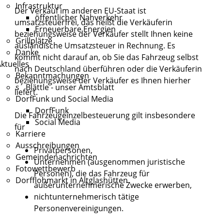
Infrastruktur
Der Verkauf im anderen EU-Staat ist
öffentlicher Nahverkehr
umsatzsteuerfrei, das heißt die Verkäuferin
Erneuerbare Energien
beziehungsweise der Verkäufer stellt Ihnen keine
Grillplätze
ausländische Umsatzsteuer in Rechnung. Es
Danke
kommt nicht darauf an, ob Sie das Fahrzeug selbst
ktuelles
nach Deutschland überführen oder die Verkäuferin
Bekanntmachungen
beziehungsweise der Verkäufer es Ihnen hierher
s´ Blättle - unser Amtsblatt
liefert.
DorfFunk und Social Media
DorfFunk
Die Fahrzeugeinzelbesteuerung gilt insbesondere
Social Media
für
Karriere
Ausschreibungen
Privatpersonen,
Gemeindenachrichten
Unternehmen (ausgenommen juristische
Fotowettbewerb
Personen), die das Fahrzeug für
Dorfflohmarkt in Altglashütten
außerunternehmerische Zwecke erwerben,
nichtunternehmerisch tätige
Personenvereinigungen.