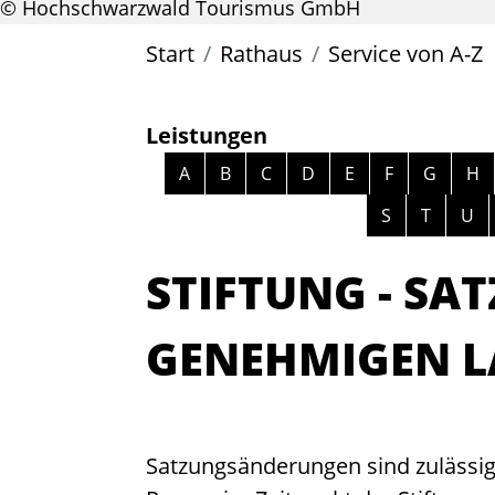
© Hochschwarzwald Tourismus GmbH
Start
Rathaus
Service von A-Z
Leistungen
Alphabetisches Register überspri
A
B
C
D
E
F
G
H
S
T
U
STIFTUNG - S
GENEHMIGEN L
Satzungsänderungen sind zulässig,