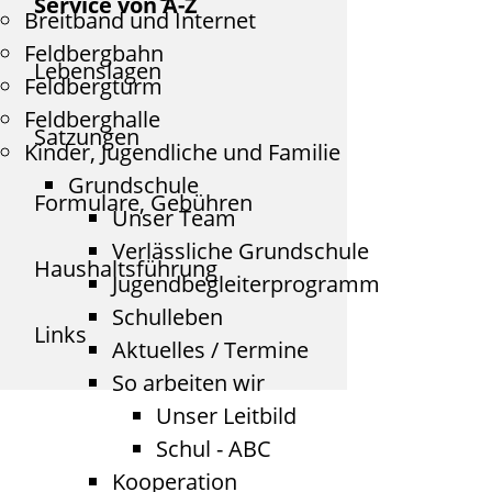
Service von A-Z
Breitband und Internet
Feldbergbahn
Lebenslagen
Feldbergturm
Feldberghalle
Satzungen
Kinder, Jugendliche und Familie
Grundschule
Formulare, Gebühren
Unser Team
Verlässliche Grundschule
Haushaltsführung
Jugendbegleiterprogramm
Schulleben
Links
Aktuelles / Termine
So arbeiten wir
Unser Leitbild
Schul - ABC
Kooperation