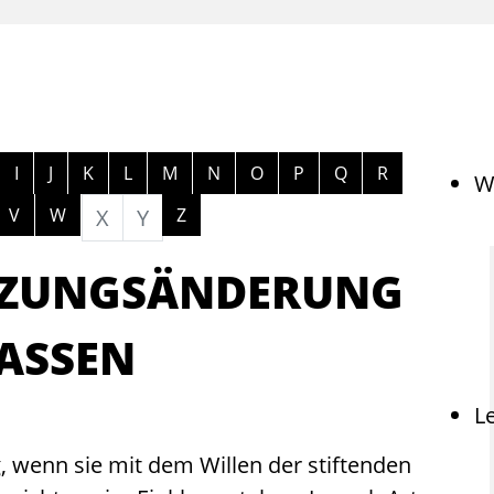
ngen
I
J
K
L
M
N
O
P
Q
R
W
V
W
X
Y
Z
ATZUNGSÄNDERUNG
ASSEN
L
 wenn sie mit dem Willen der stiftenden