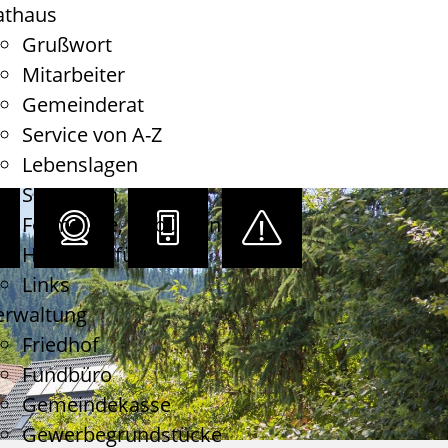
athaus
Grußwort
Mitarbeiter
Gemeinderat
Service von A-Z
Lebenslagen
Satzungen
Formulare, Gebühren
Haushaltsführung
Links
erwaltung
Friedhof
Fundbüro
Gemeindekasse
Gewerbegrundstücke