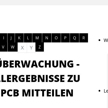
ngen
I
J
K
L
M
N
O
P
Q
R
W
V
W
X
Y
Z
ÜBERWACHUNG -
LERGEBNISSE ZU
PCB MITTEILEN
L