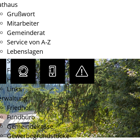
athaus
Grußwort
Mitarbeiter
Gemeinderat
Service von A-Z
Lebenslagen
Satzungen
Formulare, Gebühren
Haushaltsführung
Links
erwaltung
Friedhof
Fundbüro
Gemeindekasse
Gewerbegrundstücke