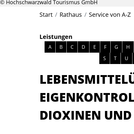
© Hochschwarzwald Tourismus GmbH
Start
Rathaus
Service von A-Z
Leistungen
Alphabetisches Register überspri
A
B
C
D
E
F
G
H
S
T
U
LEBENSMITTEL
EIGENKONTROL
DIOXINEN UND 