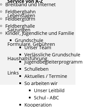
Service von A-Z
Breitband und Internet
Feldbergbahn
Lebenslagen
Feldbergturm
Feldberghalle
Satzungen
Kinder, Jugendliche und Familie
Grundschule
Formulare, Gebühren
Unser Team
Verlässliche Grundschule
Haushaltsführung
Jugendbegleiterprogramm
Schulleben
Links
Aktuelles / Termine
So arbeiten wir
Unser Leitbild
Schul - ABC
Kooperation