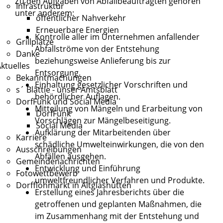
Zu den Aufgaben von Abfallbeauftragten gehören
Infrastruktur
unter anderem:
öffentlicher Nahverkehr
Erneuerbare Energien
Kontrolle aller im Unternehmen anfallender
Grillplätze
Abfallströme von der Entstehung
Danke
beziehungsweise Anlieferung bis zur
ktuelles
Entsorgung.
Bekanntmachungen
Einhaltung gesetzlicher Vorschriften und
s´ Blättle - unser Amtsblatt
behördlicher Auflagen.
DorfFunk und Social Media
Mitteilung von Mängeln und Erarbeitung von
DorfFunk
Vorschlägen zur Mängelbeseitigung.
Social Media
Aufklärung der Mitarbeitenden über
Karriere
schädliche Umwelteinwirkungen, die von den
Ausschreibungen
Abfällen ausgehen.
Gemeindenachrichten
Entwicklung und Einführung
Fotowettbewerb
umweltfreundlicher Verfahren und Produkte.
Dorfflohmarkt in Altglashütten
Erstellung eines Jahresberichts über die
getroffenen und geplanten Maßnahmen, die
im Zusammenhang mit der Entstehung und