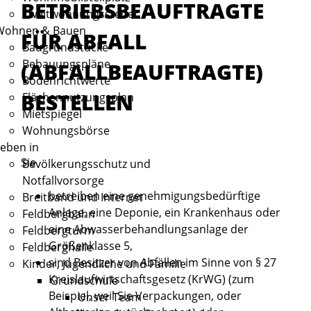
BETRIEBSBEAUFTRAGTE
Zweitwohnungssteuer
Wohnen & Bauen
FÜR ABFALL
Baugrundstücke
Bebauungspläne
(ABFALLBEAUFTRAGTE)
Bodenrichtwerte
BESTELLEN
Flächennutzungsplan
Mietspiegel
Wohnungsbörse
eben in
Sie
Bevölkerungsschutz und
Notfallvorsorge
betreiben eine genehmigungsbedürftige
Breitband und Internet
Anlage, eine Deponie, ein Krankenhaus oder
Feldbergbahn
eine Abwasserbehandlungsanlage der
Feldbergturm
Größenklasse 5,
Feldberghalle
sind Besitzer von Abfällen im Sinne von § 27
Kinder, Jugendliche und Familie
Kreislaufwirtschaftsgesetz
(KrWG) (zum
Grundschule
Beispiel, weil Sie Verpackungen, oder
Unser Team