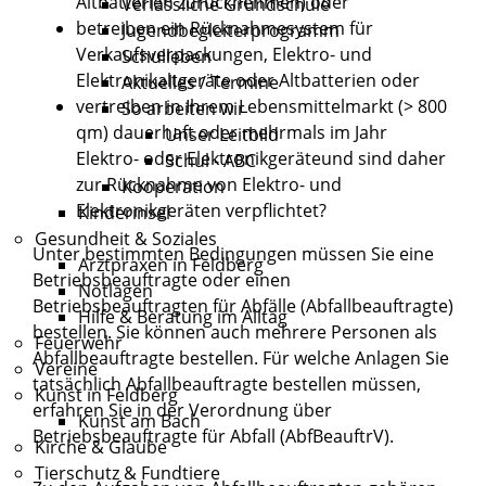
Altbatterien zurücknehmen)
oder
Verlässliche Grundschule
betreiben ein Rücknahmesystem für
Jugendbegleiterprogramm
Verkaufsverpackungen, Elektro- und
Schulleben
Elektronikaltgeräte oder Altbatterien oder
Aktuelles / Termine
vertreiben in Ihrem Lebensmittelmarkt (> 800
So arbeiten wir
qm) dauerhaft oder mehrmals im Jahr
Unser Leitbild
Elektro- oder Elektronikgeräteund sind daher
Schul - ABC
zur Rücknahme von Elektro- und
Kooperation
Elektronikgeräten verpflichtet?
Kinderinsel
Gesundheit & Soziales
Unter bestimmten Bedingungen müssen Sie eine
Arztpraxen in Feldberg
Betriebsbeauftragte oder einen
Notlagen
Betriebsbeauftragten für Abfälle (Abfallbeauftragte)
Hilfe & Beratung im Alltag
bestellen.
Sie können auch mehrere Personen als
Feuerwehr
Abfallbeauftragte bestellen.
Für welche Anlagen Sie
Vereine
tatsächlich Abfallbeauftragte bestellen müssen,
Kunst in Feldberg
erfahren Sie in der Verordnung über
Kunst am Bach
Betriebsbeauftragte für Abfall (AbfBeauftrV).
Kirche & Glaube
Tierschutz & Fundtiere