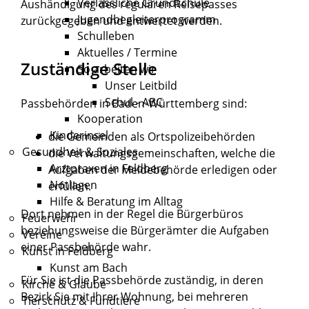
Verlässliche Grundschule
Aushändigung des regulären Reisepasses
Jugendbegleiterprogramm
zurückgegeben und entwertet werden.
Schulleben
Aktuelles / Termine
Zuständige Stelle
So arbeiten wir
Unser Leitbild
Schul - ABC
Passbehörden in Baden-Württemberg sind:
Kooperation
Kinderinsel
die Gemeinden als Ortspolizeibehörden
Gesundheit & Soziales
die Verwaltungsgemeinschaften,
welche die
Arztpraxen in Feldberg
Aufgaben der Meldebehörde erledigen oder
Notlagen
erfüllen.
Hilfe & Beratung im Alltag
Dort nehmen in der Regel die Bürgerbüros
Feuerwehr
beziehungsweise die Bürgerämter die Aufgaben
Vereine
einer Passbehörde wahr.
Kunst in Feldberg
Kunst am Bach
Für Sie ist die Passbehörde zuständig, in deren
Kirche & Glaube
Bezirk Sie mit Ihrer Wohnung, bei mehreren
Tierschutz & Fundtiere