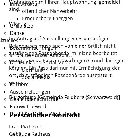
Wohnungen mit Ihrer Hauptwohnung, gemeldet
Infrastruktur
sind.
öffentlicher Nahverkehr
Erneuerbare Energien
Wichtig:
Grillplätze
Danke
Ihr Antrag auf Ausstellung eines vorläufigen
ktuelles
Reisepasses muss auch von einer örtlich nicht
Bekanntmachungen
zuständigen Passbehörde im Inland bearbeitet
s´ Blättle - unser Amtsblatt
werden, wenn Sie einen wichtigen Grund darlegen
DorfFunk und Social Media
können. Ein Pass darf nur mit Ermächtigung der
DorfFunk
örtlich zuständigen Passbehörde ausgestellt
Social Media
werden.
Karriere
Ausschreibungen
Bürgerbüro [Gemeinde Feldberg (Schwarzwald)]
Gemeindenachrichten
Fotowettbewerb
Persönlicher Kontakt
Dorfflohmarkt in Altglashütten
Frau
Ria
Feser
Gebäude
Rathaus