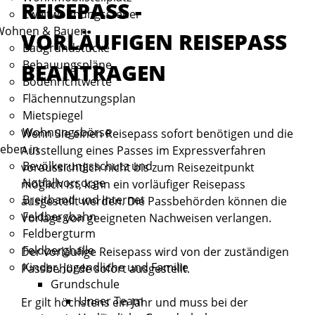
REISEPASS -
Zweitwohnungssteuer
Wohnen & Bauen
VORLÄUFIGEN REISEPASS
Baugrundstücke
Bebauungspläne
BEANTRAGEN
Bodenrichtwerte
Flächennutzungsplan
Mietspiegel
Wohnungsbörse
Wenn Sie einen Reisepass sofort benötigen und die
eben in
Ausstellung eines Passes im Expressverfahren
Bevölkerungsschutz und
voraussichtlich nicht bis zum Reisezeitpunkt
Notfallvorsorge
möglich ist, kann ein vorläufiger Reisepass
Breitband und Internet
ausgestellt werden.
Die Passbehörden können die
Feldbergbahn
Vorlage von geeigneten Nachweisen verlangen.
Feldbergturm
Feldberghalle
Der vorläufige Reisepass wird von der zuständigen
Kinder, Jugendliche und Familie
Passbehörde sofort ausgestellt.
Grundschule
Unser Team
Er gilt höchstens ein Jahr und muss bei der