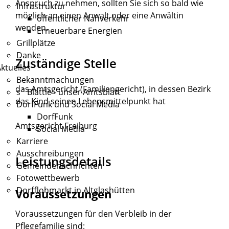
Anspruch zu nehmen, sollten Sie sich so bald wie
Infrastruktur
möglich an einen Anwalt oder eine Anwältin
öffentlicher Nahverkehr
wenden.
Erneuerbare Energien
Grillplätze
Danke
Zuständige Stelle
ktuelles
Bekanntmachungen
das Amtsgericht (Familiengericht), in dessen Bezirk
s´ Blättle - unser Amtsblatt
das Kind seinen Lebensmittelpunkt hat
DorfFunk und Social Media
DorfFunk
Amtsgericht Freiburg
Social Media
Karriere
Ausschreibungen
Leistungsdetails
Gemeindenachrichten
Fotowettbewerb
Dorfflohmarkt in Altglashütten
Voraussetzungen
Voraussetzungen für den Verbleib in der
Pflegefamilie sind: