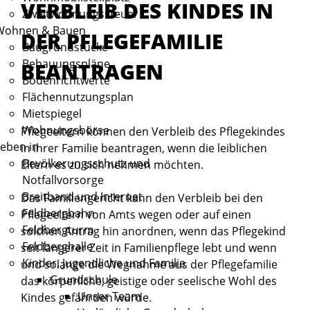
VERBLEIB DES KINDES IN
Zweitwohnungssteuer
Wohnen & Bauen
DER PFLEGEFAMILIE
Baugrundstücke
Bebauungspläne
BEANTRAGEN
Bodenrichtwerte
Flächennutzungsplan
Mietspiegel
Wohnungsbörse
Pflegeeltern können den Verbleib des Pflegekindes
eben in
in ihrer Familie beantragen, wenn die leiblichen
Bevölkerungsschutz und
Eltern es zu sich nehmen möchten.
Notfallvorsorge
Breitband und Internet
Das Familiengericht kann den Verbleib bei den
Feldbergbahn
Pflegeeltern von Amts wegen oder auf einen
Feldbergturm
solchen Antrag hin anordnen, wenn das Pflegekind
Feldberghalle
seit längerer Zeit in Familienpflege lebt und wenn
Kinder, Jugendliche und Familie
und solange die Wegnahme aus der Pflegefamilie
Grundschule
das körperliche, geistige oder seelische Wohl des
Unser Team
Kindes gefährden würde.