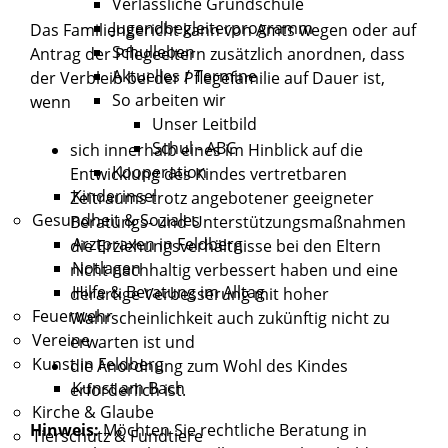
Verlässliche Grundschule
Jugendbegleiterprogramm
Das Familiengericht kann von Amts wegen oder auf
Schulleben
Antrag der Pflegeeltern zusätzlich anordnen, dass
Aktuelles / Termine
der Verbleib bei der Pflegefamilie auf Dauer ist,
So arbeiten wir
wenn
Unser Leitbild
Schul - ABC
sich innerhalb eines im Hinblick auf die
Kooperation
Entwicklung des Kindes vertretbaren
Kinderinsel
Zeitraums trotz angebotener geeigneter
Gesundheit & Soziales
Beratungs- und Unterstützungsmaßnahmen
Arztpraxen in Feldberg
die Erziehungsverhältnisse bei den Eltern
Notlagen
nicht nachhaltig verbessert haben und eine
Hilfe & Beratung im Alltag
derartige Verbesserung mit hoher
Feuerwehr
Wahrscheinlichkeit auch zukünftig nicht zu
Vereine
erwarten ist und
Kunst in Feldberg
die Anordnung zum Wohl des Kindes
Kunst am Bach
erforderlich ist.
Kirche & Glaube
Hinweis:
Möchten Sie rechtliche Beratung in
Tierschutz & Fundtiere