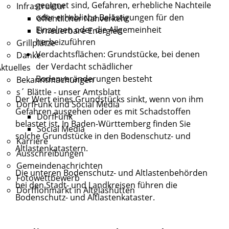
geeignet sind, Gefahren, erhebliche Nachteile
Infrastruktur
oder erhebliche Belästigungen für den
öffentlicher Nahverkehr
Einzelnen oder die Allgemeinheit
Erneuerbare Energien
herbeizuführen
Grillplätze
Verdachtsflächen: Grundstücke, bei denen
Danke
der Verdacht schädlicher
ktuelles
Bodenveränderungen besteht
Bekanntmachungen
s´ Blättle - unser Amtsblatt
Der Wert eines Grundstücks sinkt, wenn von ihm
DorfFunk und Social Media
Gefahren ausg
e
hen oder es mit Schadstoffen
DorfFunk
belastet ist. In Baden-Württemberg finden Sie
Social Media
solche Grundstücke in den Bodenschutz- und
Karriere
Altlastenk
a
tastern.
Ausschreibungen
Gemeindenachrichten
Die unteren Bodenschutz- und Altlastenbehörden
Fotowettbewerb
bei den Stadt- und Landkreisen führen die
Dorfflohmarkt in Altglashütten
Bodenschutz- und Altlastenkataster.