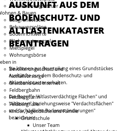
AUSKUNFT AUS DEM
Zweitwohnungssteuer
Wohnen & Bauen
BODENSCHUTZ- UND
Baugrundstücke
Bebauungspläne
ALTLASTENKATASTER
Bodenrichtwerte
BEANTRAGEN
Flächennutzungsplan
Mietspiegel
Wohnungsbörse
eben in
Sie können zur Beurteilung eines Grundstückes
Bevölkerungsschutz und
Auskünfte aus dem Bodenschutz- und
Notfallvorsorge
Altlastenkataster erhalten.
Breitband und Internet
Feldbergbahn
Die Begriffe "Altlastverdächtige Flächen" und
Feldbergturm
"Altlasten" beziehungsweise "Verdachtsflächen"
Feldberghalle
und "schädliche Bodenveränderungen"
Kinder, Jugendliche und Familie
bezeichnen:
Grundschule
Unser Team