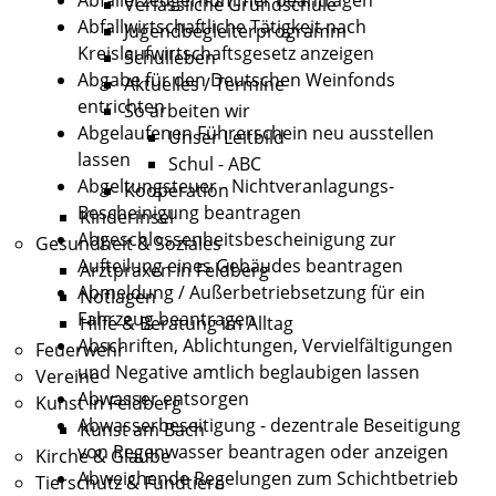
Verlässliche Grundschule
Abfallwirtschaftliche Tätigkeit nach
Jugendbegleiterprogramm
Kreislaufwirtschaftsgesetz anzeigen
Schulleben
Abgabe für den Deutschen Weinfonds
Aktuelles / Termine
entrichten
So arbeiten wir
Abgelaufenen Führerschein neu ausstellen
Unser Leitbild
lassen
Schul - ABC
Abgeltungsteuer - Nichtveranlagungs-
Kooperation
Bescheinigung beantragen
Kinderinsel
Abgeschlossenheitsbescheinigung zur
Gesundheit & Soziales
Aufteilung eines Gebäudes beantragen
Arztpraxen in Feldberg
Abmeldung / Außerbetriebsetzung für ein
Notlagen
Fahrzeug beantragen
Hilfe & Beratung im Alltag
Abschriften, Ablichtungen, Vervielfältigungen
Feuerwehr
und Negative amtlich beglaubigen lassen
Vereine
Abwasser entsorgen
Kunst in Feldberg
Abwasserbeseitigung - dezentrale Beseitigung
Kunst am Bach
von Regenwasser beantragen oder anzeigen
Kirche & Glaube
Abweichende Regelungen zum Schichtbetrieb
Tierschutz & Fundtiere