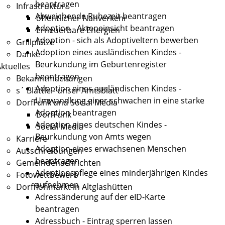
beantragen
Infrastruktur
Abweichende Ruhezeit beantragen
öffentlicher Nahverkehr
Adoption - Akteneinsicht beantragen
Erneuerbare Energien
Adoption - sich als Adoptiveltern bewerben
Grillplätze
Adoption eines ausländischen Kindes -
Danke
Beurkundung im Geburtenregister
ktuelles
beantragen
Bekanntmachungen
Adoption eines ausländischen Kindes -
s´ Blättle - unser Amtsblatt
Umwandlung einer schwachen in eine starke
DorfFunk und Social Media
Adoption beantragen
DorfFunk
Adoption eines deutschen Kindes -
Social Media
Beurkundung von Amts wegen
Karriere
Adoption eines erwachsenen Menschen
Ausschreibungen
beantragen
Gemeindenachrichten
Adoptionspflege eines minderjährigen Kindes
Fotowettbewerb
aufnehmen
Dorfflohmarkt in Altglashütten
Adressänderung auf der eID-Karte
beantragen
Adressbuch - Eintrag sperren lassen