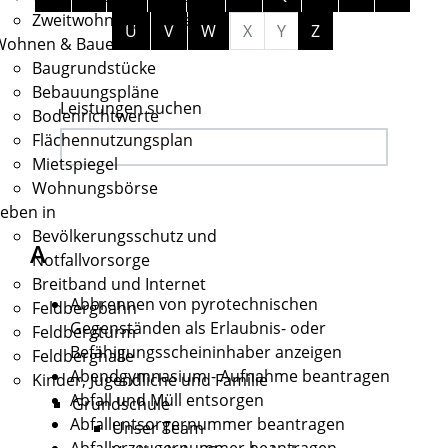
Zweitwohnungssteuer
U
V
W
X
Y
Z
Wohnen & Bauen
Baugrundstücke
Bebauungspläne
Leistungen suchen
Bodenrichtwerte
Flächennutzungsplan
Mietspiegel
Wohnungsbörse
eben in
Bevölkerungsschutz und
A
Notfallvorsorge
Breitband und Internet
Abbrennen von pyrotechnischen
Feldbergbahn
Gegenständen als Erlaubnis- oder
Feldbergturm
Befähigungsscheininhaber anzeigen
Feldberghalle
Abendgymnasium - Aufnahme beantragen
Kinder, Jugendliche und Familie
Abfall und Müll entsorgen
Grundschule
Abfallentsorgernummer beantragen
Unser Team
Abfallerzeugernummer beantragen