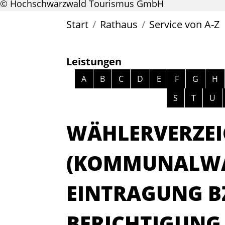
© Hochschwarzwald Tourismus GmbH
Start
Rathaus
Service von A-Z
Leistungen
Alphabetisches Register überspri
A
B
C
D
E
F
G
H
S
T
U
WÄHLERVERZEI
(KOMMUNALWA
EINTRAGUNG B
BERICHTIGUNG