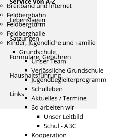
Service von A-Z
Breitband und Internet
Feldbergbahn
Lebenslagen
Feldbergturm
Feldberghalle
Satzungen
Kinder, Jugendliche und Familie
Grundschule
Formulare, Gebühren
Unser Team
Verlässliche Grundschule
Haushaltsführung
Jugendbegleiterprogramm
Schulleben
Links
Aktuelles / Termine
So arbeiten wir
Unser Leitbild
Schul - ABC
Kooperation