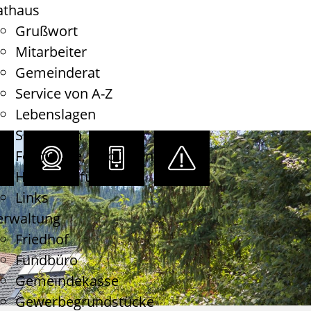
athaus
Grußwort
Mitarbeiter
Gemeinderat
Service von A-Z
Lebenslagen
Satzungen
Formulare, Gebühren
Haushaltsführung
Links
erwaltung
Friedhof
Fundbüro
Gemeindekasse
Gewerbegrundstücke