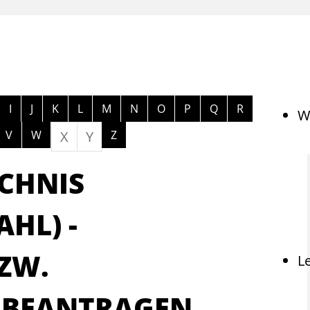
ngen
I
J
K
L
M
N
O
P
Q
R
W
V
W
X
Y
Z
CHNIS
HL) -
ZW.
L
 BEANTRAGEN