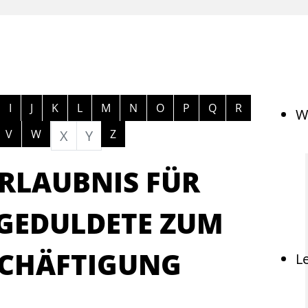
ngen
I
J
K
L
M
N
O
P
Q
R
W
V
W
X
Y
Z
RLAUBNIS FÜR
 GEDULDETE ZUM
SCHÄFTIGUNG
L