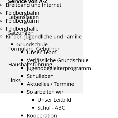
Service von A-Z
Breitband und Internet
Feldbergbahn
Lebenslagen
Feldbergturm
Feldberghalle
Satzungen
Kinder, Jugendliche und Familie
Grundschule
Formulare, Gebühren
Unser Team
Verlässliche Grundschule
Haushaltsführung
Jugendbegleiterprogramm
Schulleben
Links
Aktuelles / Termine
So arbeiten wir
Unser Leitbild
Schul - ABC
Kooperation