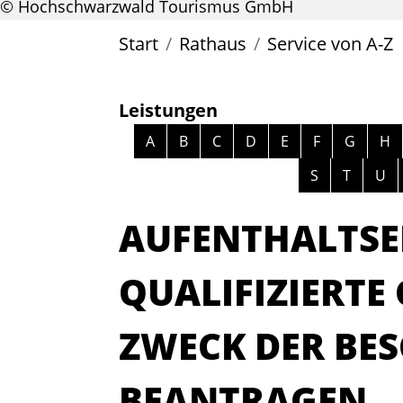
© Hochschwarzwald Tourismus GmbH
Start
Rathaus
Service von A-Z
Leistungen
Alphabetisches Register überspri
A
B
C
D
E
F
G
H
S
T
U
AUFENTHALTSE
QUALIFIZIERTE
ZWECK DER BE
BEANTRAGEN