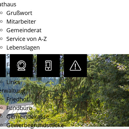
athaus
Grußwort
Mitarbeiter
Gemeinderat
Service von A-Z
Lebenslagen
Satzungen
Formulare, Gebühren
Haushaltsführung
Links
erwaltung
Friedhof
Fundbüro
Gemeindekasse
Gewerbegrundstücke