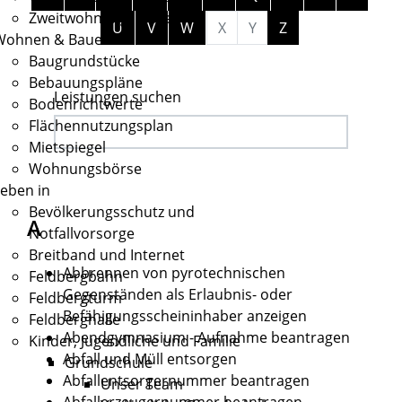
Zweitwohnungssteuer
U
V
W
X
Y
Z
Wohnen & Bauen
Baugrundstücke
Bebauungspläne
Leistungen suchen
Bodenrichtwerte
Flächennutzungsplan
Mietspiegel
Wohnungsbörse
eben in
Bevölkerungsschutz und
A
Notfallvorsorge
Breitband und Internet
Abbrennen von pyrotechnischen
Feldbergbahn
Gegenständen als Erlaubnis- oder
Feldbergturm
Befähigungsscheininhaber anzeigen
Feldberghalle
Abendgymnasium - Aufnahme beantragen
Kinder, Jugendliche und Familie
Abfall und Müll entsorgen
Grundschule
Abfallentsorgernummer beantragen
Unser Team
Abfallerzeugernummer beantragen