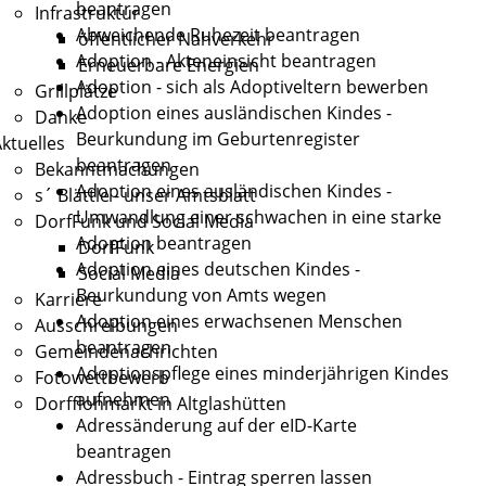
beantragen
Infrastruktur
Abweichende Ruhezeit beantragen
öffentlicher Nahverkehr
Adoption - Akteneinsicht beantragen
Erneuerbare Energien
Adoption - sich als Adoptiveltern bewerben
Grillplätze
Adoption eines ausländischen Kindes -
Danke
Beurkundung im Geburtenregister
ktuelles
beantragen
Bekanntmachungen
Adoption eines ausländischen Kindes -
s´ Blättle - unser Amtsblatt
Umwandlung einer schwachen in eine starke
DorfFunk und Social Media
Adoption beantragen
DorfFunk
Adoption eines deutschen Kindes -
Social Media
Beurkundung von Amts wegen
Karriere
Adoption eines erwachsenen Menschen
Ausschreibungen
beantragen
Gemeindenachrichten
Adoptionspflege eines minderjährigen Kindes
Fotowettbewerb
aufnehmen
Dorfflohmarkt in Altglashütten
Adressänderung auf der eID-Karte
beantragen
Adressbuch - Eintrag sperren lassen