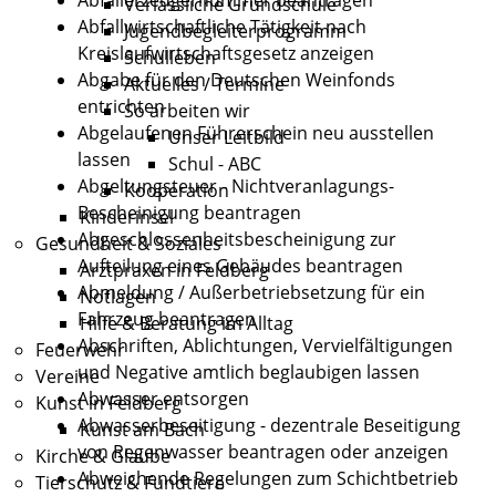
Verlässliche Grundschule
Abfallwirtschaftliche Tätigkeit nach
Jugendbegleiterprogramm
Kreislaufwirtschaftsgesetz anzeigen
Schulleben
Abgabe für den Deutschen Weinfonds
Aktuelles / Termine
entrichten
So arbeiten wir
Abgelaufenen Führerschein neu ausstellen
Unser Leitbild
lassen
Schul - ABC
Abgeltungsteuer - Nichtveranlagungs-
Kooperation
Bescheinigung beantragen
Kinderinsel
Abgeschlossenheitsbescheinigung zur
Gesundheit & Soziales
Aufteilung eines Gebäudes beantragen
Arztpraxen in Feldberg
Abmeldung / Außerbetriebsetzung für ein
Notlagen
Fahrzeug beantragen
Hilfe & Beratung im Alltag
Abschriften, Ablichtungen, Vervielfältigungen
Feuerwehr
und Negative amtlich beglaubigen lassen
Vereine
Abwasser entsorgen
Kunst in Feldberg
Abwasserbeseitigung - dezentrale Beseitigung
Kunst am Bach
von Regenwasser beantragen oder anzeigen
Kirche & Glaube
Abweichende Regelungen zum Schichtbetrieb
Tierschutz & Fundtiere