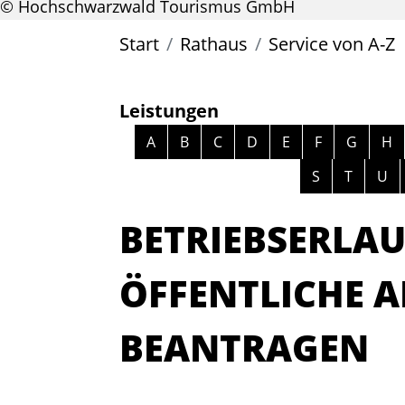
© Hochschwarzwald Tourismus GmbH
Start
Rathaus
Service von A-Z
Leistungen
Alphabetisches Register überspri
A
B
C
D
E
F
G
H
S
T
U
BETRIEBSERLAU
ÖFFENTLICHE 
BEANTRAGEN