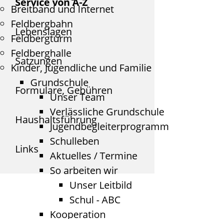
Service von A-Z
Breitband und Internet
Feldbergbahn
Lebenslagen
Feldbergturm
Feldberghalle
Satzungen
Kinder, Jugendliche und Familie
Grundschule
Formulare, Gebühren
Unser Team
Verlässliche Grundschule
Haushaltsführung
Jugendbegleiterprogramm
Schulleben
Links
Aktuelles / Termine
So arbeiten wir
Unser Leitbild
Schul - ABC
Kooperation