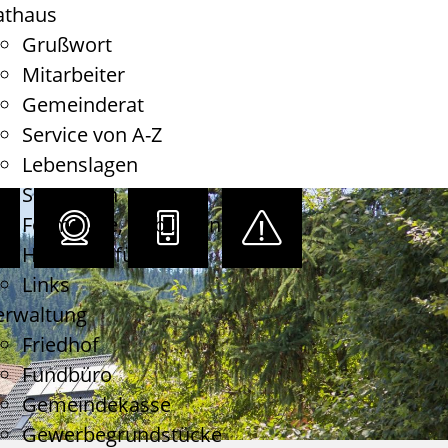
athaus
Grußwort
Mitarbeiter
Gemeinderat
Service von A-Z
Lebenslagen
Satzungen
Formulare, Gebühren
Haushaltsführung
Links
erwaltung
Friedhof
Fundbüro
Gemeindekasse
Gewerbegrundstücke