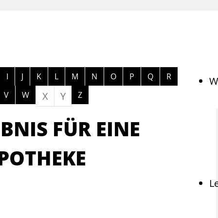
ngen
I
J
K
L
M
N
O
P
Q
R
W
V
W
X
Y
Z
BNIS FÜR EINE
APOTHEKE
L