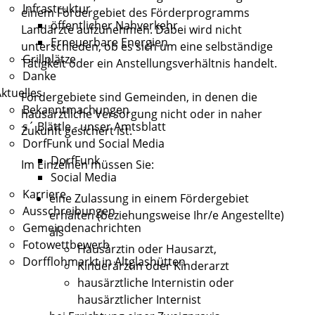
Infrastruktur
einem Fördergebiet des Förderprogramms
öffentlicher Nahverkehr
Landärzte aufzunehmen.
Dabei wird nicht
Erneuerbare Energien
unterschieden, ob es sich um eine selbständige
Grillplätze
Tätigkeit oder ein Anstellungsverhältnis handelt.
Danke
ktuelles
Fördergebiete sind Gemeinden, in denen die
Bekanntmachungen
hausärztliche Versorgung nicht oder in naher
s´ Blättle - unser Amtsblatt
Zukunft gesichert ist.
DorfFunk und Social Media
DorfFunk
Im Einzelnen müssen Sie:
Social Media
Karriere
eine Zulassung in einem Fördergebiet
Ausschreibungen
erhalten (beziehungsweise Ihr/e Angestellte)
Gemeindenachrichten
als
Fotowettbewerb
Hausärztin oder Hausarzt,
Dorfflohmarkt in Altglashütten
Kinderärztin oder Kinderarzt
hausärztliche Internistin oder
hausärztlicher Internist