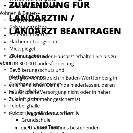
ZUWENDUNG FÜR
Zweitwohnungssteuer
Wohnen & Bauen
LANDÄRZTIN /
Baugrundstücke
Bebauungspläne
LANDARZT BEANTRAGEN
Bodenrichtwerte
Flächennutzungsplan
Mietspiegel
Wohnungsbörse
Als Hausärztin oder Hausarzt erhalten Sie bis zu
eben in
EUR 30.000 Landesförderung.
Bevölkerungsschutz und
Notfallvorsorge
Dies gilt, wenn Sie sich in Baden-Württemberg in
Breitband und Internet
einer ländlichen Gemeinde niederlassen, deren
Feldbergbahn
hausärztliche Versorgung nicht oder in naher
Feldbergturm
Zukunft nicht mehr gesichert ist.
Feldberghalle
Kinder, Jugendliche und Familie
Es können gefördert werden:
Grundschule
Unser Team
die Übernahme eines bestehenden