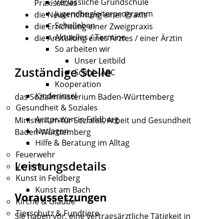
Verlässliche Grundschule
Praxissitzes
Jugendbegleiterprogramm
die Neuerrichtung einer Praxis
Schulleben
die Errichtung einer Zweigpraxis
Aktuelles / Termine
die Anstellung eines Arztes / einer Ärztin
So arbeiten wir
Unser Leitbild
Zuständige Stelle
Schul - ABC
Kooperation
Kinderinsel
das Sozialministerium Baden-Württemberg
Gesundheit & Soziales
Arztpraxen in Feldberg
Ministerium für Soziales, Arbeit und Gesundheit
Notlagen
Baden-Württemberg
Hilfe & Beratung im Alltag
Feuerwehr
Leistungsdetails
Vereine
Kunst in Feldberg
Kunst am Bach
Voraussetzungen
Kirche & Glaube
Tierschutz & Fundtiere
Sie haben vor, eine vertragsärztliche Tätigkeit in