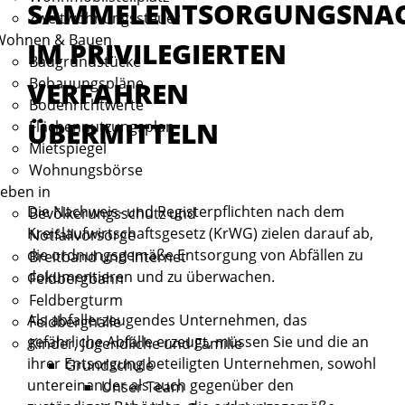
SAMMELENTSORGUNGSNAC
Zweitwohnungssteuer
Wohnen & Bauen
IM PRIVILEGIERTEN
Baugrundstücke
Bebauungspläne
VERFAHREN
Bodenrichtwerte
ÜBERMITTELN
Flächennutzungsplan
Mietspiegel
Wohnungsbörse
eben in
Die Nachweis- und Registerpflichten nach dem
Bevölkerungsschutz und
Kreislaufwirtschaftsgesetz (KrWG) zielen darauf ab,
Notfallvorsorge
die ordnungsgemäße Entsorgung von Abfällen zu
Breitband und Internet
dokumentieren und zu überwachen.
Feldbergbahn
Feldbergturm
Als abfallerzeugendes Unternehmen, das
Feldberghalle
gefährliche Abfälle erzeugt, müssen Sie und die an
Kinder, Jugendliche und Familie
ihrer Entsorgung beteiligten Unternehmen, sowohl
Grundschule
untereinander als auch gegenüber den
Unser Team