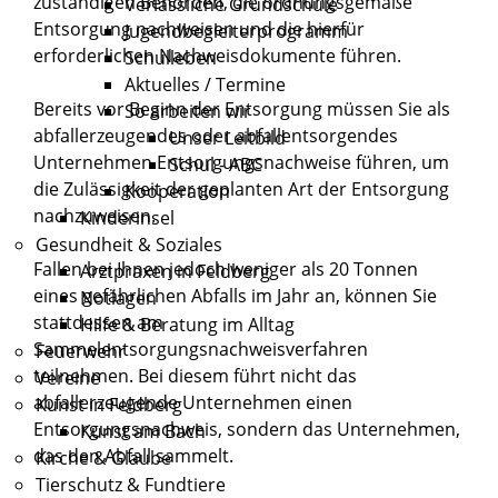
zuständigen Behörden, die ordnungsgemäße
Verlässliche Grundschule
Entsorgung nachweisen und die hierfür
Jugendbegleiterprogramm
erforderlichen Nachweisdokumente führen.
Schulleben
Aktuelles / Termine
Bereits vor Beginn der Entsorgung müssen Sie als
So arbeiten wir
abfallerzeugendes oder abfallentsorgendes
Unser Leitbild
Unternehmen Entsorgungsnachweise führen, um
Schul - ABC
die Zulässigkeit der geplanten Art der Entsorgung
Kooperation
nachzuweisen.
Kinderinsel
Gesundheit & Soziales
Fallen bei Ihnen jedoch weniger als 20 Tonnen
Arztpraxen in Feldberg
eines gefährlichen Abfalls im Jahr an, können Sie
Notlagen
stattdessen am
Hilfe & Beratung im Alltag
Sammelentsorgungsnachweisverfahren
Feuerwehr
teilnehmen. Bei diesem führt nicht das
Vereine
abfallerzeugende Unternehmen einen
Kunst in Feldberg
Entsorgungsnachweis, sondern das Unternehmen,
Kunst am Bach
das den Abfall sammelt.
Kirche & Glaube
Tierschutz & Fundtiere