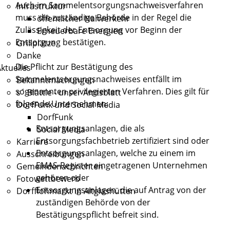
Auch im Sammelentsorgungsnachweisverfahren
Infrastruktur
muss die zuständige Behörde in der Regel die
öffentlicher Nahverkehr
Zulässigkeit der Entsorgung vor Beginn der
Erneuerbare Energien
Entsorgung bestätigen.
Grillplätze
Danke
Die Pflicht zur Bestätigung des
ktuelles
Sammelentsorgungsnachweises entfällt im
Bekanntmachungen
sogenannten privilegierten Verfahren. Dies gilt für
s´ Blättle - unser Amtsblatt
folgende Unternehmen:
DorfFunk und Social Media
DorfFunk
Entsorgungsanlagen, die als
Social Media
Entsorgungsfachbetrieb zertifiziert sind oder
Karriere
Entsorgungsanlagen, welche zu einem im
Ausschreibungen
EMAS-Register eingetragenen Unternehmen
Gemeindenachrichten
gehören oder
Fotowettbewerb
Entsorgungsanlagen, die auf Antrag von der
Dorfflohmarkt in Altglashütten
zuständigen Behörde von der
Bestätigungspflicht befreit sind.