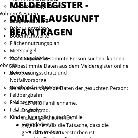
MELDEREGISTER -
Zweitwohnungssteuer
Wohnen & Bauen
ONLINE-AUSKUNFT
Baugrundstücke
Bebauungspläne
BEANTRAGEN
Bodenrichtwerte
Flächennutzungsplan
Mietspiegel
Wohnungsbörse
Wenn Sie eine bestimmte Person suchen, können
eben in
Sie bestimmte Daten aus dem Melderegister online
Bevölkerungsschutz und
abfragen.
Notfallvorsorge
Breitband und Internet
Sie erhalten folgende Daten der gesuchten Person:
Feldbergbahn
Feldbergturm
Vor- und Familienname,
Feldberghalle
Doktorgrad,
Kinder, Jugendliche und Familie
derzeitige Anschriften,
Grundschule
gegebenenfalls die Tatsache, dass die
Unser Team
gesuchte Person verstorben ist.