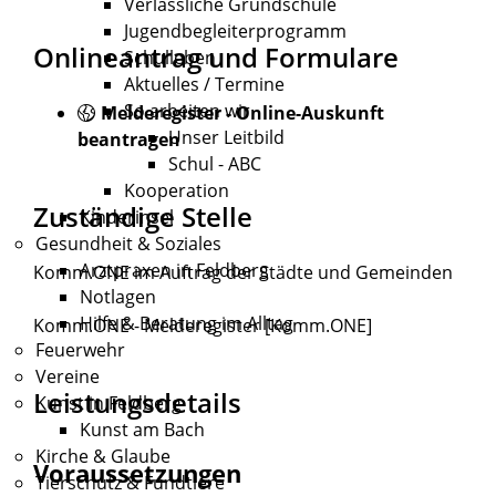
Verlässliche Grundschule
Jugendbegleiterprogramm
Onlineantrag und Formulare
Schulleben
Aktuelles / Termine
So arbeiten wir
Melderegister - Online-Auskunft
Unser Leitbild
beantragen
Schul - ABC
Kooperation
Zuständige Stelle
Kinderinsel
Gesundheit & Soziales
Arztpraxen in Feldberg
Komm.ONE im Auftrag der Städte und Gemeinden
Notlagen
Hilfe & Beratung im Alltag
Komm.ONE - Melderegister [Komm.ONE]
Feuerwehr
Vereine
Leistungsdetails
Kunst in Feldberg
Kunst am Bach
Kirche & Glaube
Voraussetzungen
Tierschutz & Fundtiere