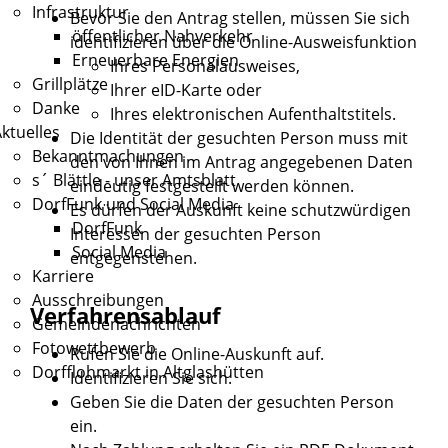
Infrastruktur
Bevor Sie den Antrag stellen, müssen Sie sich
öffentlicher Nahverkehr
identifizieren über die Online-Ausweisfunktion
Erneuerbare Energien
Ihres Personalausweises,
Grillplätze
Ihrer eID-Karte oder
Danke
Ihres elektronischen Aufenthaltstitels.
ktuelles
Die Identität der gesuchten Person muss mit
Bekanntmachungen
den von Ihnen im Antrag angegebenen Daten
s´ Blättle - unser Amtsblatt
eindeutig festgestellt werden können.
DorfFunk und Social Media
Es dürfen der Auskunft keine schutzwürdigen
DorfFunk
Interessen der gesuchten Person
Social Media
entgegenstehen.
Karriere
Ausschreibungen
Verfahrensablauf
Gemeindenachrichten
Fotowettbewerb
Rufen Sie die Online-Auskunft auf.
Dorfflohmarkt in Altglashütten
Identifizieren Sie sich.
Geben Sie die Daten der gesuchten Person
ein.