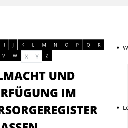
ngen
I
J
K
L
M
N
O
P
Q
R
W
V
W
X
Y
Z
LMACHT UND
ERFÜGUNG IM
RSORGEREGISTER
L
LASSEN