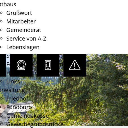
athaus
Grußwort
Mitarbeiter
Gemeinderat
Service von A-Z
Lebenslagen
Satzungen
Formulare, Gebühren
Haushaltsführung
Links
erwaltung
Friedhof
Fundbüro
Gemeindekasse
Gewerbegrundstücke