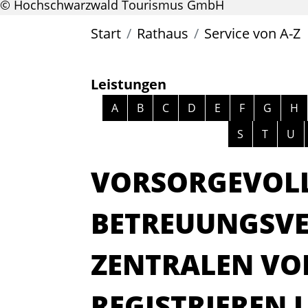
© Hochschwarzwald Tourismus GmbH
Start
Rathaus
Service von A-Z
Leistungen
Alphabetisches Register überspri
A
B
C
D
E
F
G
H
S
T
U
VORSORGEVOL
BETREUUNGSV
ZENTRALEN VO
REGISTRIEREN 