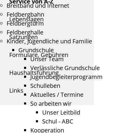
Service von A-Z
Breitband und Internet
Feldbergbahn
Lebenslagen
Feldbergturm
Feldberghalle
Satzungen
Kinder, Jugendliche und Familie
Grundschule
Formulare, Gebühren
Unser Team
Verlässliche Grundschule
Haushaltsführung
Jugendbegleiterprogramm
Schulleben
Links
Aktuelles / Termine
So arbeiten wir
Unser Leitbild
Schul - ABC
Kooperation