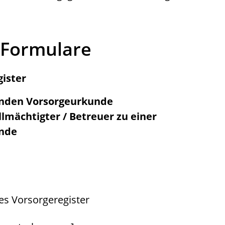
 Formulare
ister
enden Vorsorgeurkunde
lmächtigter / Betreuer zu einer
nde
es Vorsorgeregister