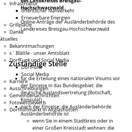
des Landkreises Breisgau-
Infrastruktur
Hochschwarzwald
öffentlicher Nahverkehr
Erneuerbare Energien
Online-Anträge der Ausländerbehörde des
Grillplätze
Landkreises Breisgau-Hochschwarzwald
Danke
ktuelles
Bekanntmachungen
s´ Blättle - unser Amtsblatt
DorfFunk und Social Media
Zuständige Stelle
DorfFunk
Social Media
für die Erteilung eines nationalen Visums vor
Karriere
der Einreise in das Bundesgebiet: die
Ausschreibungen
deutsche Auslandsvertretung (Botschaft,
Gemeindenachrichten
Konsulat)
Fotowettbewerb
nach der Einreise: die Ausländerbehörde
Dorfflohmarkt in Altglashütten
Ausländerbehörde ist
wenn Sie in einem Stadtkreis oder in
einer Großen Kreisstadt wohnen: die