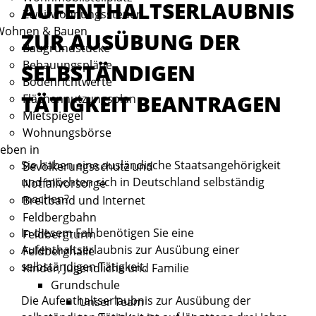
AUFENTHALTSERLAUBNIS
Zweitwohnungssteuer
Wohnen & Bauen
ZUR AUSÜBUNG DER
Baugrundstücke
Bebauungspläne
SELBSTÄNDIGEN
Bodenrichtwerte
TÄTIGKEIT BEANTRAGEN
Flächennutzungsplan
Mietspiegel
Wohnungsbörse
eben in
Sie haben eine ausländische Staatsangehörigkeit
Bevölkerungsschutz und
und möchten sich in Deutschland selbständig
Notfallvorsorge
machen?
Breitband und Internet
Feldbergbahn
In diesem Fall benötigen Sie eine
Feldbergturm
Aufenthaltserlaubnis zur Ausübung einer
Feldberghalle
selbständigen Tätigkeit.
Kinder, Jugendliche und Familie
Grundschule
Die Aufenthaltserlaubnis zur Ausübung der
Unser Team