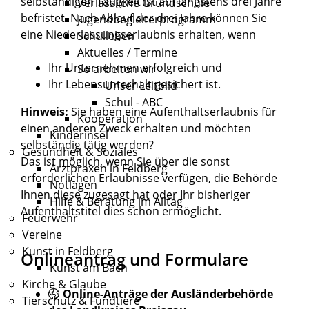
selbständigen Tätigkeit ist auf längstens drei Jahre
Verlässliche Grundschule
befristet. Nach Ablauf der drei Jahre können Sie
Jugendbegleiterprogramm
eine Niederlassungserlaubnis erhalten, wenn
Schulleben
Aktuelles / Termine
Ihr Unternehmen erfolgreich und
So arbeiten wir
Ihr Lebensunterhalt gesichert ist.
Unser Leitbild
Schul - ABC
Hinweis:
Sie haben eine Aufenthaltserlaubnis für
Kooperation
einen anderen Zweck erhalten und möchten
Kinderinsel
selbständig tätig werden?
Gesundheit & Soziales
Das ist möglich, wenn Sie über die sonst
Arztpraxen in Feldberg
erforderlichen Erlaubnisse verfügen, die Behörde
Notlagen
Ihnen diese zugesagt hat oder Ihr bisheriger
Hilfe & Beratung im Alltag
Aufenthaltstitel dies schon ermöglicht.
Feuerwehr
Vereine
Kunst in Feldberg
Onlineantrag und Formulare
Kunst am Bach
Kirche & Glaube
Online-Anträge der Ausländerbehörde
Tierschutz & Fundtiere