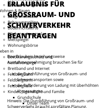
ERLAUBNIS FÜR
Zweitwohnungssteuer
Wohnen & Bauen
GROSSRAUM- UND S
Baugrundstücke
Bebauungspläne
CHWERVERKEHR B
Bodenrichtwerte
EANTRAGEN
Flächennutzungsplan
Mietspiegel
Wohnungsbörse
eben in
Eine Erlaubnis beziehungsweise
Bevölkerungsschutz und
Ausnahmegenehmigung brauchen Sie für
Notfallvorsorge
Breitband und Internet
die Durchführung von Großraum- und
Feldbergbahn
Schwertransporten sowie
Feldbergturm
die Beförderung von Ladung mit überhöhten
Feldberghalle
Abmessungen.
Kinder, Jugendliche und Familie
Grundschule
Hinweis:
Die Durchführung von Großraum- und
Unser Team
Schwerverkehr braucht sorgfältige Planung,