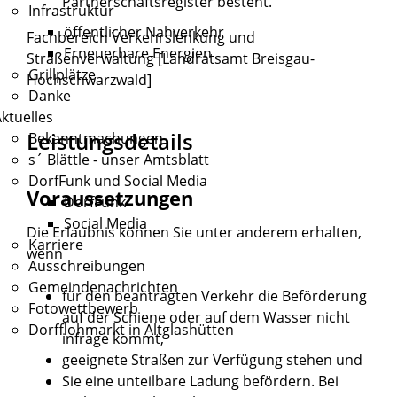
Partnerschaftsregister besteht.
Infrastruktur
öffentlicher Nahverkehr
Fachbereich Verkehrslenkung und
Erneuerbare Energien
Straßenverwaltung [Landratsamt Breisgau-
Grillplätze
Hochschwarzwald]
Danke
ktuelles
Leistungsdetails
Bekanntmachungen
s´ Blättle - unser Amtsblatt
DorfFunk und Social Media
Voraussetzungen
DorfFunk
Social Media
Die Erlaubnis können Sie unter anderem erhalten,
Karriere
wenn
Ausschreibungen
Gemeindenachrichten
für den beantragten Verkehr die Beförderung
Fotowettbewerb
auf der Schiene oder auf dem Wasser nicht
Dorfflohmarkt in Altglashütten
infrage kommt,
geeignete Straßen zur Verfügung stehen und
Sie eine unteilbare Ladung befördern. Bei