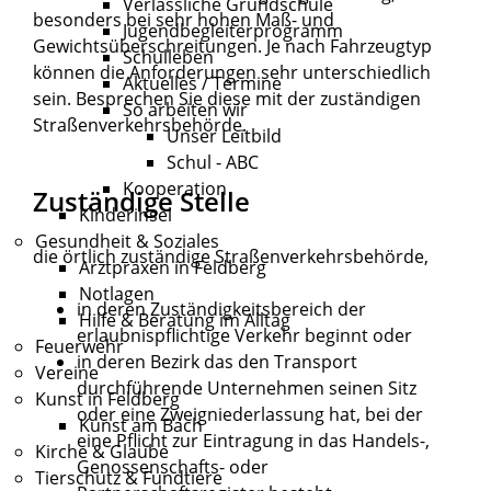
Verlässliche Grundschule
besonders bei sehr hohen Maß- und
Jugendbegleiterprogramm
Gewichtsüberschreitungen. Je nach Fahrzeugtyp
Schulleben
können die A
n
forderungen sehr unterschiedlich
Aktuelles / Termine
sein. Besprechen Sie diese mit der zuständigen
So arbeiten wir
Straßenverkehrsbehörde.
Unser Leitbild
Schul - ABC
Kooperation
Zuständige Stelle
Kinderinsel
Gesundheit & Soziales
die örtlich zuständige Straßenverkehrsbehörde,
Arztpraxen in Feldberg
Notlagen
in deren Zuständigkeitsbereich der
Hilfe & Beratung im Alltag
erlaubnispflichtige Verkehr beginnt oder
Feuerwehr
in deren Bezirk das den Transport
Vereine
durchführende Unternehmen seinen Sitz
Kunst in Feldberg
oder eine Zweigniederlassung hat, bei der
Kunst am Bach
eine Pflicht zur Eintragung in das Handels-,
Kirche & Glaube
Genossenschafts- oder
Tierschutz & Fundtiere