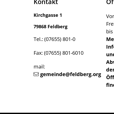
Kontakt
Öf
Kirchgasse 1
Von
Fre
79868 Feldberg
bis
Tel.: (07655) 801-0
Me
In
Fax: (07655) 801-6010
un
Ab
mail:
de
gemeinde@feldberg.org
Öf
fi