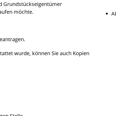
d Grundstückseigent
ü
mer
kaufen möchte.
A
beantragen.
tattet wurde, können Sie auch Kopien
gen Stelle.