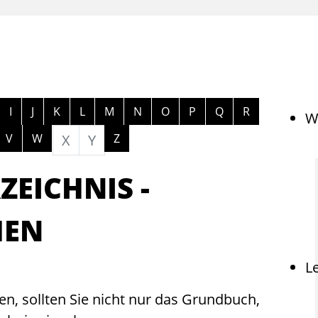
ngen
I
J
K
L
M
N
O
P
Q
R
W
V
W
X
Y
Z
EICHNIS -
MEN
L
n, sollten Sie nicht nur das Grundbuch,