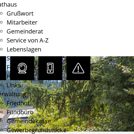
athaus
Grußwort
Mitarbeiter
Gemeinderat
Service von A-Z
Lebenslagen
Satzungen
Formulare, Gebühren
Haushaltsführung
Links
erwaltung
Friedhof
Fundbüro
Gemeindekasse
Gewerbegrundstücke