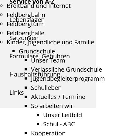
Service von A-Z
Breitband und Internet
Feldbergbahn
Lebenslagen
Feldbergturm
Feldberghalle
Satzungen
Kinder, Jugendliche und Familie
Grundschule
Formulare, Gebühren
Unser Team
Verlässliche Grundschule
Haushaltsführung
Jugendbegleiterprogramm
Schulleben
Links
Aktuelles / Termine
So arbeiten wir
Unser Leitbild
Schul - ABC
Kooperation