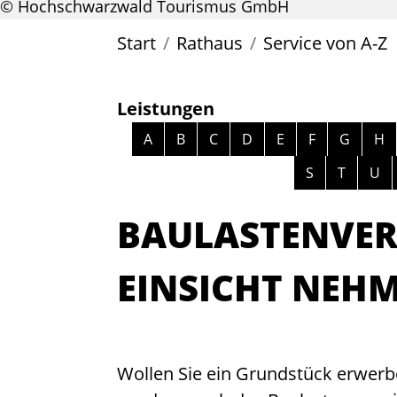
© Hochschwarzwald Tourismus GmbH
Start
Rathaus
Service von A-Z
Leistungen
Alphabetisches Register überspri
A
B
C
D
E
F
G
H
S
T
U
BAULASTENVERZ
EINSICHT NEH
Wollen Sie ein Grundstück erwerbe