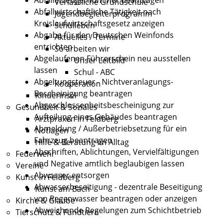
Verlässliche Grundschule
Abfallwirtschaftliche Tätigkeit nach
Jugendbegleiterprogramm
Kreislaufwirtschaftsgesetz anzeigen
Schulleben
Abgabe für den Deutschen Weinfonds
Aktuelles / Termine
entrichten
So arbeiten wir
Abgelaufenen Führerschein neu ausstellen
Unser Leitbild
lassen
Schul - ABC
Abgeltungsteuer - Nichtveranlagungs-
Kooperation
Bescheinigung beantragen
Kinderinsel
Abgeschlossenheitsbescheinigung zur
Gesundheit & Soziales
Aufteilung eines Gebäudes beantragen
Arztpraxen in Feldberg
Abmeldung / Außerbetriebsetzung für ein
Notlagen
Fahrzeug beantragen
Hilfe & Beratung im Alltag
Abschriften, Ablichtungen, Vervielfältigungen
Feuerwehr
und Negative amtlich beglaubigen lassen
Vereine
Abwasser entsorgen
Kunst in Feldberg
Abwasserbeseitigung - dezentrale Beseitigung
Kunst am Bach
von Regenwasser beantragen oder anzeigen
Kirche & Glaube
Abweichende Regelungen zum Schichtbetrieb
Tierschutz & Fundtiere