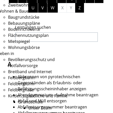
Zweitwohnungssteuer
U
V
W
X
Y
Z
Wohnen & Bauen
Baugrundstücke
Bebauungspläne
Leistungen suchen
Bodenrichtwerte
Flächennutzungsplan
Mietspiegel
Wohnungsbörse
eben in
Bevölkerungsschutz und
A
Notfallvorsorge
Breitband und Internet
Abbrennen von pyrotechnischen
Feldbergbahn
Gegenständen als Erlaubnis- oder
Feldbergturm
Befähigungsscheininhaber anzeigen
Feldberghalle
Abendgymnasium - Aufnahme beantragen
Kinder, Jugendliche und Familie
Abfall und Müll entsorgen
Grundschule
Abfallentsorgernummer beantragen
Unser Team
Abfallerzeugernummer beantragen