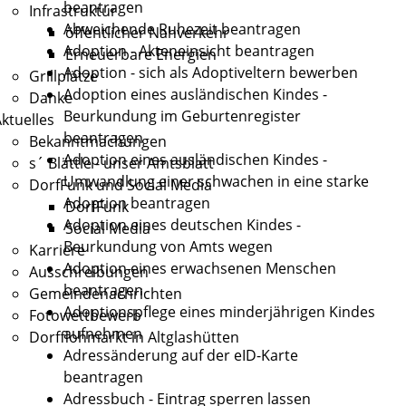
beantragen
Infrastruktur
Abweichende Ruhezeit beantragen
öffentlicher Nahverkehr
Adoption - Akteneinsicht beantragen
Erneuerbare Energien
Adoption - sich als Adoptiveltern bewerben
Grillplätze
Adoption eines ausländischen Kindes -
Danke
Beurkundung im Geburtenregister
ktuelles
beantragen
Bekanntmachungen
Adoption eines ausländischen Kindes -
s´ Blättle - unser Amtsblatt
Umwandlung einer schwachen in eine starke
DorfFunk und Social Media
Adoption beantragen
DorfFunk
Adoption eines deutschen Kindes -
Social Media
Beurkundung von Amts wegen
Karriere
Adoption eines erwachsenen Menschen
Ausschreibungen
beantragen
Gemeindenachrichten
Adoptionspflege eines minderjährigen Kindes
Fotowettbewerb
aufnehmen
Dorfflohmarkt in Altglashütten
Adressänderung auf der eID-Karte
beantragen
Adressbuch - Eintrag sperren lassen