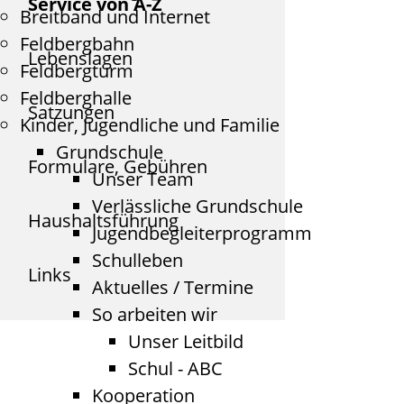
Service von A-Z
Breitband und Internet
Feldbergbahn
Lebenslagen
Feldbergturm
Feldberghalle
Satzungen
Kinder, Jugendliche und Familie
Grundschule
Formulare, Gebühren
Unser Team
Verlässliche Grundschule
Haushaltsführung
Jugendbegleiterprogramm
Schulleben
Links
Aktuelles / Termine
So arbeiten wir
Unser Leitbild
Schul - ABC
Kooperation