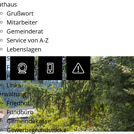
athaus
Grußwort
Mitarbeiter
Gemeinderat
Service von A-Z
Lebenslagen
Satzungen
Formulare, Gebühren
Haushaltsführung
Links
erwaltung
Friedhof
Fundbüro
Gemeindekasse
Gewerbegrundstücke