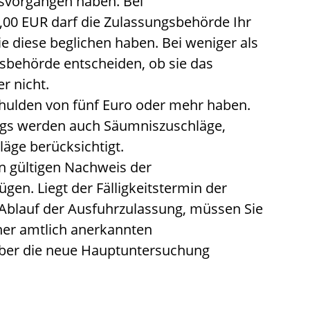
svorgängen haben.
Bei
00 EUR darf die Zulassungsb
e
hörde Ihr
ie diese beglichen haben. Bei weniger als
gsbehö
r
de entscheiden, ob sie das
r nicht.
chulden von fünf Euro oder mehr haben.
ags werden auch Säumniszuschläge,
läge b
e
rücksichtigt.
n gültigen Nachweis der
fügen.
Liegt der Fälligkeit
s
termin der
Ablauf der Au
s
fuhrzula
s
sung
, müssen Sie
ner amtlich anerkannten
ber die neue Hauptuntersuchung