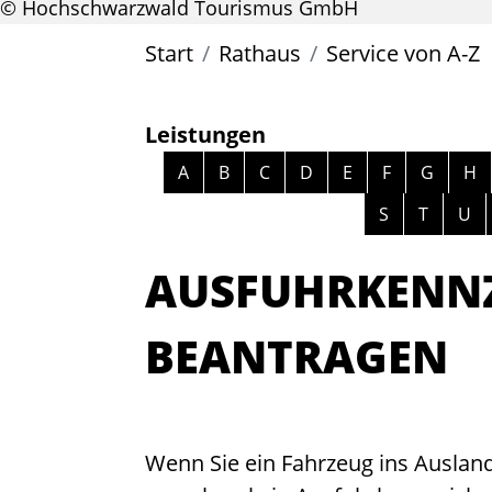
© Hochschwarzwald Tourismus GmbH
Start
Rathaus
Service von A-Z
Leistungen
Alphabetisches Register überspri
A
B
C
D
E
F
G
H
S
T
U
AUSFUHRKENN
BEANTRAGEN
Wenn Sie ein Fahrzeug ins Ausland