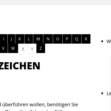
ngen
I
J
K
L
M
N
O
P
Q
R
W
V
W
X
Y
Z
ZEICHEN
L
 überführen wollen, benötigen Sie