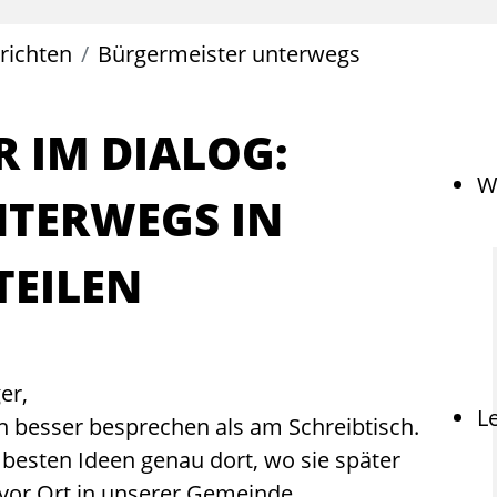
ichten
Bürgermeister unterwegs
 IM DIALOG:
W
TERWEGS IN
TEILEN
er,
L
n besser besprechen als am Schreibtisch.
 besten Ideen genau dort, wo sie später
 vor Ort in unserer Gemeinde.