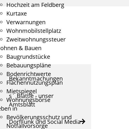
Hochzeit am Feldberg
Kurtaxe
Verwarnungen
Wohnmobilstellplatz
Zweitwohnungssteuer
ohnen & Bauen
Baugrundstücke
Bebauungspläne
Bodenrichtwerte
Bekanntmachungen
Flächennutzungsplan
Mietspiegel
s´ Blättle - unser
Wohnungsbörse
Amtsblatt
eben in
Bevölkerungsschutz und
DorfFunk und Social Media
Notfallvorsorge