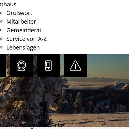
athaus
Grußwort
Mitarbeiter
Gemeinderat
Service von A-Z
Lebenslagen
Satzungen
Formulare, Gebühren
Haushaltsführung
Links
erwaltung
Friedhof
Fundbüro
Gemeindekasse
Gewerbegrundstücke