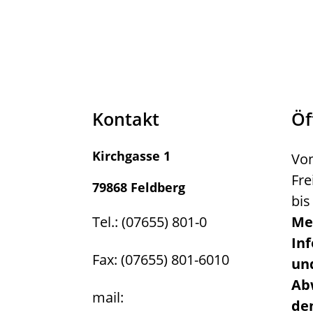
Kontakt
Öf
Kirchgasse 1
Von
Fre
79868 Feldberg
bis
Tel.: (07655) 801-0
Me
In
Fax: (07655) 801-6010
un
Ab
mail:
de