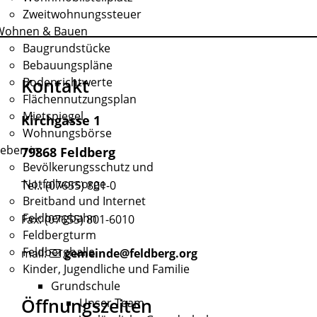
Zweitwohnungssteuer
Wohnen & Bauen
Baugrundstücke
Bebauungspläne
Kontakt
Bodenrichtwerte
Flächennutzungsplan
Mietspiegel
Kirchgasse 1
Wohnungsbörse
eben in
79868 Feldberg
Bevölkerungsschutz und
Notfallvorsorge
Tel.: (07655) 801-0
Breitband und Internet
Feldbergbahn
Fax: (07655) 801-6010
Feldbergturm
Feldberghalle
mail:
gemeinde@feldberg.org
Kinder, Jugendliche und Familie
Grundschule
Öffnungszeiten
Unser Team