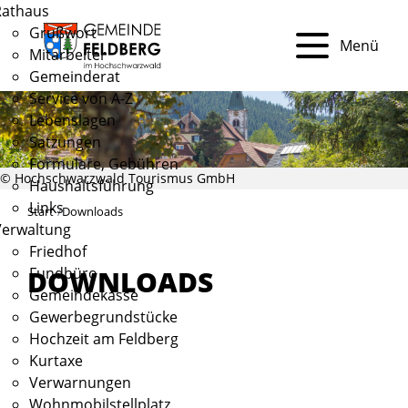
Rathaus
Grußwort
Menü
Mitarbeiter
Gemeinderat
Service von A-Z
Lebenslagen
Satzungen
Formulare, Gebühren
© Hochschwarzwald Tourismus GmbH
Haushaltsführung
Links
Start
Downloads
Verwaltung
Friedhof
Fundbüro
DOWNLOADS
Gemeindekasse
Gewerbegrundstücke
Hochzeit am Feldberg
Kurtaxe
Verwarnungen
Wohnmobilstellplatz