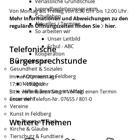
Verlässliche Grundschule
Jugendbegleiterprogramm
Von Montag bis Freitag von 8:30 Uhr bis 12:00 Uhr.
Schulleben
Mehr Informationen und Abweichungen zu den
Aktuelles / Termine
regulären Öffnungszeiten finden Sie
hier
.
So arbeiten wir
Unser Leitbild
Schul - ABC
Telefonische
Kooperation
Bürgersprechstunde
Kinderinsel
Gesundheit & Soziales
Arztpraxen in Feldberg
Immer Donnerstags
Notlagen
17:00 - 19:00 Uhr
Hilfe & Beratung im Alltag
Bitte vereinbaren Sie im Vorfeld einen Termin
Feuerwehr
unter der Telefon-Nr. 07655 / 801-0
Vereine
Kunst in Feldberg
Weitere Themen
Kunst am Bach
Kirche & Glaube
Tierschutz & Fundtiere