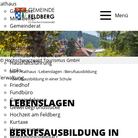
Rathaus
Grußwort
Menü
Mitarbeiter
Gemeinderat
Service von A-Z
Lebenslagen
Satzungen
Formulare, Gebühren
© Hochschwarzwald Tourismus GmbH
Haushaltsführung
Links
Start
Rathaus
Lebenslagen
Berufsausbildung
Verwaltung
Berufsausbildung in einer Schule
Friedhof
Fundbüro
Gemeindekasse
LEBENSLAGEN
Gewerbegrundstücke
Hochzeit am Feldberg
Kurtaxe
BERUFSAUSBILDUNG IN
Verwarnungen
Wohnmobilstellplatz