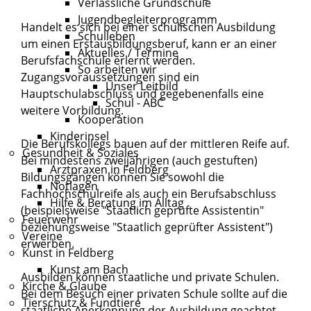
Verlässliche Grundschule
Jugendbegleiterprogramm
Handelt es sich bei einer schulischen Ausbildung
Schulleben
um einen Erstausbildungsberuf, kann er an einer
Aktuelles / Termine
Berufsfachschule erlernt werden.
So arbeiten wir
Zugangsvoraussetzungen sind ein
Unser Leitbild
Hauptschulabschluss und gegebenenfalls eine
Schul - ABC
weitere Vorbildung.
Kooperation
Kinderinsel
Die Berufskollegs bauen auf der mittleren Reife auf.
Gesundheit & Soziales
Bei mindestens zweijährigen (auch gestuften)
Arztpraxen in Feldberg
Bildungsgängen können Sie sowohl die
Notlagen
Fachhochschulreife als auch ein Berufsabschluss
Hilfe & Beratung im Alltag
(beispielsweise "Staatlich geprüfte Assistentin"
Feuerwehr
beziehungsweise "Staatlich geprüfter Assistent")
Vereine
erwerben.
Kunst in Feldberg
Kunst am Bach
Ausbilden können staatliche und private Schulen.
Kirche & Glaube
Bei dem Besuch einer privaten Schule sollte auf die
Tierschutz & Fundtiere
staatliche Anerkennung der Ausbildung geachtet