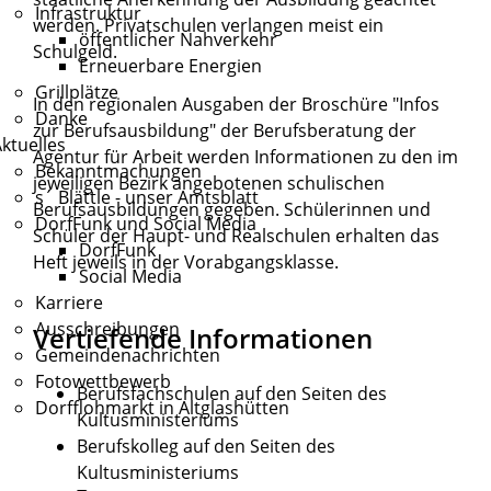
Infrastruktur
werden. Privatschulen verlangen meist ein
öffentlicher Nahverkehr
Schulgeld.
Erneuerbare Energien
Grillplätze
In den regionalen Ausgaben der Broschüre "Infos
Danke
zur Berufsausbildung" der Berufsberatung der
ktuelles
Agentur für Arbeit werden Informationen zu den im
Bekanntmachungen
jeweiligen Bezirk angebotenen schulischen
s´ Blättle - unser Amtsblatt
Berufsausbildungen gegeben. Schülerinnen und
DorfFunk und Social Media
Schüler der Haupt- und Realschulen erhalten das
DorfFunk
Heft jeweils in der Vorabgangsklasse.
Social Media
Karriere
Ausschreibungen
Vertiefende Informationen
Gemeindenachrichten
Fotowettbewerb
Berufsfachschulen auf den Seiten des
Dorfflohmarkt in Altglashütten
Kultusministeriums
Berufskolleg auf den Seiten des
Kultusministeriums