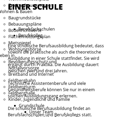
EINER SCHULE
Zweitwohnungssteuer
Wohnen & Bauen
Baugrundstücke
Bebauungspläne
Berufsfachschulen
Bodenrichtwerte
Berufskolleg
Flächennutzungsplan
Mietspiegel
Eine schulische Berufsausbildung bedeutet, dass
Wohnungsbörse
sowohl die praktische als auch die theoretische
eben in
Ausbildung in einer Schule stattfindet. Sie wird
Bevölkerungsschutz und
ergänzt durch Praktika. Die Ausbildung dauert
Notfallvorsorge
zwischen zwei und drei Jahren.
Breitband und Internet
Feldbergbahn
Technische Assistentenberufe und viele
Feldbergturm
Gesundheitsberufe können Sie nur in einem
Feldberghalle
solchen Ausbildungsgang erlernen.
Kinder, Jugendliche und Familie
Grundschule
Die schulische Berufsausbildung findet an
Unser Team
Berufsfachschulen und Berufskollegs statt.