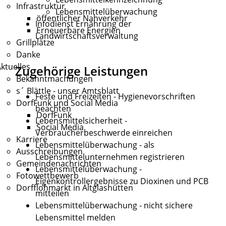
Infrastruktur
Lebensmittelüberwachung
öffentlicher Nahverkehr
Infodienst Ernährung der
Erneuerbare Energien
Landwirtschaftsverwaltung
Grillplätze
Danke
ktuelles
Zugehörige Leistungen
Bekanntmachungen
s´ Blättle - unser Amtsblatt
Feste und Freizeiten - Hygienevorschriften
DorfFunk und Social Media
beachten
DorfFunk
Lebensmittelsicherheit -
Social Media
Verbraucherbeschwerde einreichen
Karriere
Lebensmittelüberwachung - als
Ausschreibungen
Lebensmittelunternehmen registrieren
Gemeindenachrichten
Lebensmittelüberwachung -
Fotowettbewerb
Eigenkontrollergebnisse zu Dioxinen und PCB
Dorfflohmarkt in Altglashütten
mitteilen
Lebensmittelüberwachung - nicht sichere
Lebensmittel melden