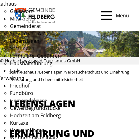
Rathaus
Grußwort
Menü
Mitarbeiter
Gemeinderat
Service von A-Z
Lebenslagen
Satzungen
Formulare, Gebühren
© Hochschwarzwald Tourismus GmbH
Haushaltsführung
Links
Start
Rathaus
Lebenslagen
Verbraucherschutz und Ernährung
Verwaltung
Ernährung und Lebensmittelsicherheit
Friedhof
Fundbüro
Gemeindekasse
LEBENSLAGEN
Gewerbegrundstücke
Hochzeit am Feldberg
Kurtaxe
ERNÄHRUNG UND
Verwarnungen
Wohnmobilstellplatz