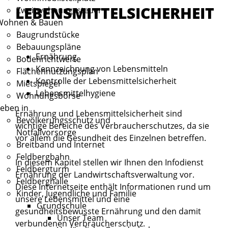
LEBENSMITTELSICHERHEIT
Zweitwohnungssteuer
Wohnen & Bauen
Baugrundstücke
Bebauungspläne
Ernährung
Bodenrichtwerte
Kennzeichnung von Lebensmitteln
Flächennutzungsplan
Kontrolle der Lebensmittelsicherheit
Mietspiegel
Lebensmittelhygiene
Wohnungsbörse
eben in
Ernährung und Lebensmittelsicherheit sind
Bevölkerungsschutz und
wichtige Bereiche des Verbraucherschutzes, da sie
Notfallvorsorge
vor allem die Gesundheit des Einzelnen betreffen.
Breitband und Internet
Feldbergbahn
In diesem Kapitel stellen wir Ihnen den Infodienst
Feldbergturm
Ernährung der Landwirtschaftsverwaltung vor.
Feldberghalle
Diese Internetseite enthält Informationen rund um
Kinder, Jugendliche und Familie
unsere Lebensmittel und eine
Grundschule
gesundheitsbewusste Ernährung und den damit
Unser Team
verbundenen Verbraucherschutz.