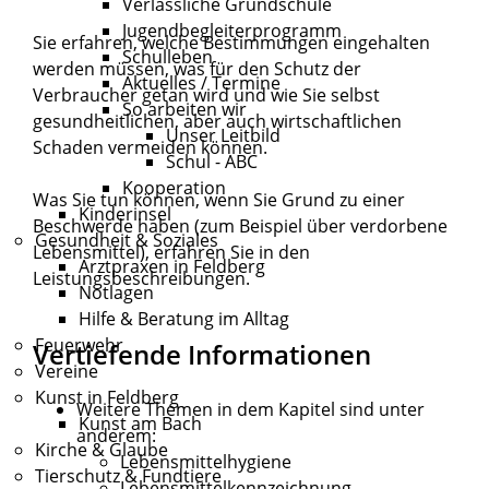
Verlässliche Grundschule
Jugendbegleiterprogramm
Sie erfahren, welche Bestimmungen eingehalten
Schulleben
werden müssen, was für den Schutz der
Aktuelles / Termine
Verbraucher getan wird und wie Sie selbst
So arbeiten wir
gesundheitlichen, aber auch wirtschaftlichen
Unser Leitbild
Schaden vermeiden können.
Schul - ABC
Kooperation
Was Sie tun können, wenn Sie Grund zu einer
Kinderinsel
Beschwerde haben (zum Beispiel über verdorbene
Gesundheit & Soziales
Lebensmittel), erfahren Sie in den
Arztpraxen in Feldberg
Leistungsbeschreibungen.
Notlagen
Hilfe & Beratung im Alltag
Feuerwehr
Vertiefende Informationen
Vereine
Kunst in Feldberg
Weitere Themen in dem Kapitel sind unter
Kunst am Bach
anderem:
Kirche & Glaube
Lebensmittelhygiene
Tierschutz & Fundtiere
Lebensmittelkennzeichnung