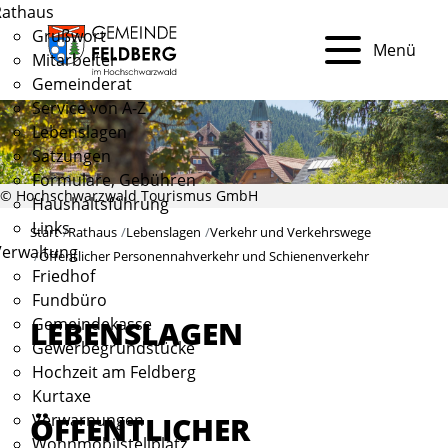
Rathaus
Grußwort
Menü
Mitarbeiter
Gemeinderat
Service von A-Z
Lebenslagen
Satzungen
Formulare, Gebühren
© Hochschwarzwald Tourismus GmbH
Haushaltsführung
Links
Start
Rathaus
Lebenslagen
Verkehr und Verkehrswege
Verwaltung
Öffentlicher Personennahverkehr und Schienenverkehr
Friedhof
Fundbüro
Gemeindekasse
LEBENSLAGEN
Gewerbegrundstücke
Hochzeit am Feldberg
Kurtaxe
ÖFFENTLICHER
Verwarnungen
Wohnmobilstellplatz