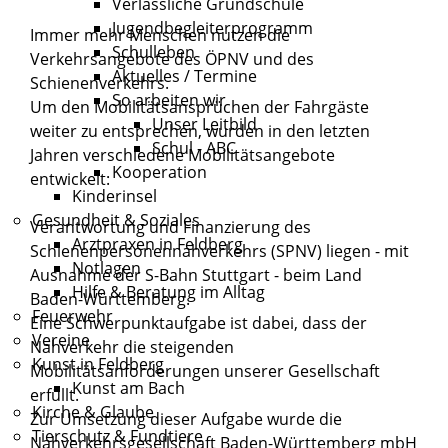
Verlässliche Grundschule
Jugendbegleiterprogramm
Immer mehr Menschen nutzen die
Schulleben
Verkehrsangebote des ÖPNV und des
Aktuelles / Termine
Schienenverkehrs.
So arbeiten wir
Um den Mobilitätsansprüchen der Fahrgäste
Unser Leitbild
weiter zu entsprechen, wurden in den letzten
Schul - ABC
Jahren verschiedene Mobilitätsangebote
Kooperation
entwickelt:
Kinderinsel
Gesundheit & Soziales
Verantwortung und Finanzierung des
Arztpraxen in Feldberg
Schienenpersonennahverkehrs (SPNV) liegen - mit
Notlagen
Ausnahme der S-Bahn Stuttgart - beim Land
Hilfe & Beratung im Alltag
Baden-Württemberg.
Feuerwehr
Eine Schwerpunktaufgabe ist dabei, dass der
Vereine
Nahverkehr die steigenden
Kunst in Feldberg
Mobilitätsanforderungen unserer Gesellschaft
Kunst am Bach
erfüllt.
Kirche & Glaube
Zur Umsetzung dieser Aufgabe wurde die
Tierschutz & Fundtiere
Nahverkehrsgesellschaft Baden-Württemberg mbH