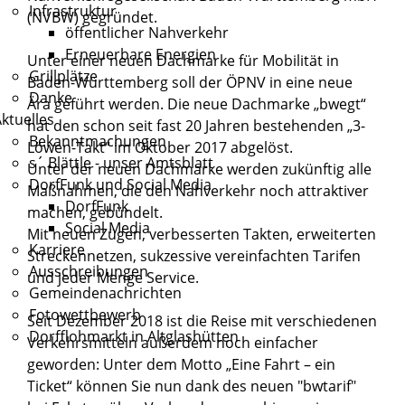
Infrastruktur
(NVBW) gegründet.
öffentlicher Nahverkehr
Erneuerbare Energien
Unter einer neuen Dachmarke für Mobilität in
Grillplätze
Baden-Württemberg soll der ÖPNV in eine neue
Danke
Ära geführt werden. Die neue Dachmarke „bwegt“
ktuelles
hat den schon seit fast 20 Jahren bestehenden „3-
Bekanntmachungen
Löwen-Takt“ im Oktober 2017 abgelöst.
s´ Blättle - unser Amtsblatt
Unter der neuen Dachmarke werden zukünftig alle
DorfFunk und Social Media
Maßnahmen, die den Nahverkehr noch attraktiver
DorfFunk
machen, gebündelt.
Social Media
Mit neuen Zügen, verbesserten Takten, erweiterten
Karriere
Streckennetzen, sukzessive vereinfachten Tarifen
Ausschreibungen
und jeder Menge Service.
Gemeindenachrichten
Fotowettbewerb
Seit Dezember 2018 ist die Reise mit verschiedenen
Dorfflohmarkt in Altglashütten
Verkehrsmitteln außerdem noch einfacher
geworden: Unter dem Motto „Eine Fahrt – ein
Ticket“ können Sie nun dank des neuen "bwtarif"