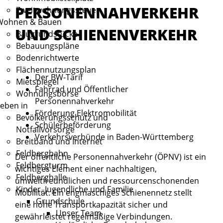
PERSONENNAHVERKEHR
Zweitwohnungssteuer
Wohnen & Bauen
UND SCHIENENVERKEHR
Baugrundstücke
Bebauungspläne
Bodenrichtwerte
Flächennutzungsplan
Der BW-Tarif
Mietspiegel
Fahrrad und Öffentlicher
Wohnungsbörse
Personennahverkehr
eben in
Förderung Elektromobilität
Bevölkerungsschutz und
Schülerbeförderung
Notfallvorsorge
Verkehrsverbünde in Baden-Württemberg
Breitband und Internet
Feldbergbahn
Der öffentliche Personennahverkehr (ÖPNV) ist ein
Feldbergturm
wichtiges Element einer nachhaltigen,
Feldberghalle
umweltfreundlichen und ressourcenschonenden
Kinder, Jugendliche und Familie
Mobilität. Ein engmaschiges Schienennetz stellt
Grundschule
eine hohe Transportkapazität sicher und
Unser Team
gewährleistet regelmäßige Verbindungen.