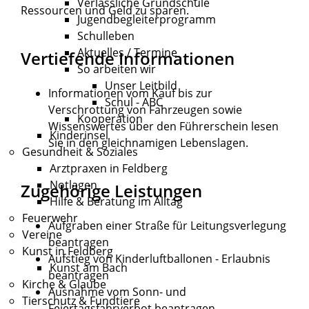
Verlässliche Grundschule
Ressourcen und Geld zu sparen.
Jugendbegleiterprogramm
Schulleben
Aktuelles / Termine
Vertiefende Informationen
So arbeiten wir
Unser Leitbild
Informationen vom Kauf bis zur
Schul - ABC
Verschrottung von
Fahrzeugen
sowie
Kooperation
Wissenswertes über den
Führerschein
lesen
Kinderinsel
Sie in den gleichnamigen Lebenslagen.
Gesundheit & Soziales
Arztpraxen in Feldberg
Notlagen
Zugehörige Leistungen
Hilfe & Beratung im Alltag
Feuerwehr
Aufgraben einer Straße für Leitungsverlegung
Vereine
beantragen
Kunst in Feldberg
Aufstieg von Kinderluftballonen - Erlaubnis
Kunst am Bach
beantragen
Kirche & Glaube
Ausnahme vom Sonn- und
Tierschutz & Fundtiere
Feiertagsfahrverbot beantragen