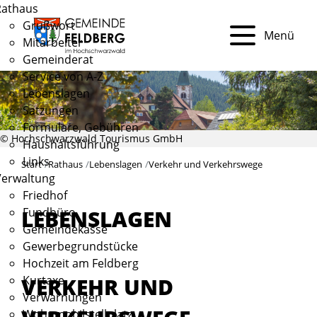
Rathaus
Grußwort
Menü
Mitarbeiter
Gemeinderat
Service von A-Z
Lebenslagen
Satzungen
Formulare, Gebühren
© Hochschwarzwald Tourismus GmbH
Haushaltsführung
Links
Start
Rathaus
Lebenslagen
Verkehr und Verkehrswege
Verwaltung
Friedhof
Fundbüro
LEBENSLAGEN
Gemeindekasse
Gewerbegrundstücke
Hochzeit am Feldberg
VERKEHR UND
Kurtaxe
Verwarnungen
Wohnmobilstellplatz