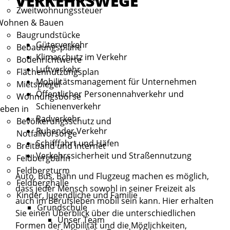
VERKEHRSWEGE
Zweitwohnungssteuer
Wohnen & Bauen
Baugrundstücke
Güterverkehr
Bebauungspläne
Klimaschutz im Verkehr
Bodenrichtwerte
Luftverkehr
Flächennutzungsplan
Mobilitätsmanagement für Unternehmen
Mietspiegel
Öffentlicher Personennahverkehr und
Wohnungsbörse
Schienenverkehr
eben in
Radverkehr
Bevölkerungsschutz und
Ruhender Verkehr
Notfallvorsorge
Schifffahrt und Häfen
Breitband und Internet
Verkehrssicherheit und Straßennutzung
Feldbergbahn
Feldbergturm
Auto, Bus, Bahn und Flugzeug machen es möglich,
Feldberghalle
dass jeder Mensch sowohl in seiner Freizeit als
Kinder, Jugendliche und Familie
auch im Berufsleben mobil sein kann. Hier erhalten
Grundschule
Sie einen Überblick über die unterschiedlichen
Unser Team
Formen der Mobilität und die Möglichkeiten,