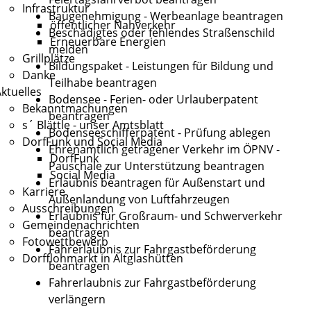
Infrastruktur
Baugenehmigung - Werbeanlage beantragen
öffentlicher Nahverkehr
Beschädigtes oder fehlendes Straßenschild
Erneuerbare Energien
melden
Grillplätze
Bildungspaket - Leistungen für Bildung und
Danke
Teilhabe beantragen
ktuelles
Bodensee - Ferien- oder Urlauberpatent
Bekanntmachungen
beantragen
s´ Blättle - unser Amtsblatt
Bodenseeschifferpatent - Prüfung ablegen
DorfFunk und Social Media
Ehrenamtlich getragener Verkehr im ÖPNV -
DorfFunk
Pauschale zur Unterstützung beantragen
Social Media
Erlaubnis beantragen für Außenstart und
Karriere
Außenlandung von Luftfahrzeugen
Ausschreibungen
Erlaubnis für Großraum- und Schwerverkehr
Gemeindenachrichten
beantragen
Fotowettbewerb
Fahrerlaubnis zur Fahrgastbeförderung
Dorfflohmarkt in Altglashütten
beantragen
Fahrerlaubnis zur Fahrgastbeförderung
verlängern