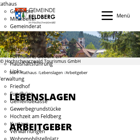
Rathaus
Grußwort
Menü
Mitarbeiter
Gemeinderat
Service von A-Z
Lebenslagen
Satzungen
Formulare, Gebühren
© Hochschwarzwald Tourismus GmbH
Haushaltsführung
Links
Start
Rathaus
Lebenslagen
Arbeitgeber
Verwaltung
Friedhof
Fundbüro
LEBENSLAGEN
Gemeindekasse
Gewerbegrundstücke
Hochzeit am Feldberg
ARBEITGEBER
Kurtaxe
Verwarnungen
Wohnmobilstellplatz