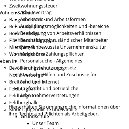
Zweitwohnungssteuer
Arbeitsvertrag
Wohnen & Bauen
Arbeitszeit und Arbeitsformen
Baugrundstücke
Ausbildungsmöglichkeiten und -bereiche
Bebauungspläne
Beendigung von Arbeitsverhältnissen
Bodenrichtwerte
Beschäftigung ausländischer Mitarbeiter
Flächennutzungsplan
Familienbewusste Unternehmenskultur
Mietspiegel
Melde- und Zahlungspflichten
Wohnungsbörse
Personalsuche - Allgemeines
eben in
Gleichbehandlungsgesetz
Bevölkerungsschutz und
Staatliche Hilfen und Zuschüsse für
Notfallvorsorge
Arbeitgeber
Breitband und Internet
Tarifrecht und betriebliche
Feldbergbahn
Arbeitnehmervertretungen
Feldbergturm
Feldberghalle
Hier erhalten Sie umfangreiche Informationen über
Kinder, Jugendliche und Familie
Ihre Rechte und Pflichten als Arbeitgeber.
Grundschule
Unser Team