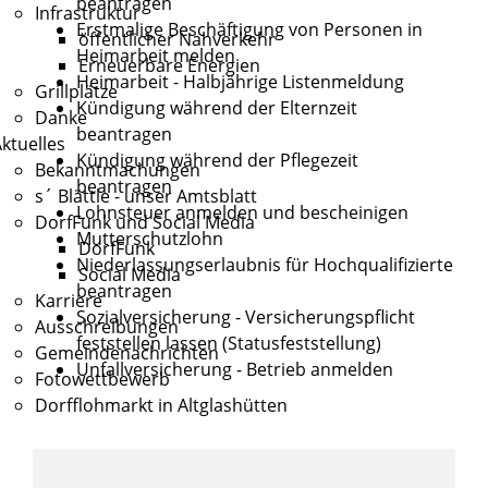
beantragen
Infrastruktur
Erstmalige Beschäftigung von Personen in
öffentlicher Nahverkehr
Heimarbeit melden
Erneuerbare Energien
Heimarbeit - Halbjährige Listenmeldung
Grillplätze
Kündigung während der Elternzeit
Danke
beantragen
ktuelles
Kündigung während der Pflegezeit
Bekanntmachungen
beantragen
s´ Blättle - unser Amtsblatt
Lohnsteuer anmelden und bescheinigen
DorfFunk und Social Media
Mutterschutzlohn
DorfFunk
Niederlassungserlaubnis für Hochqualifizierte
Social Media
beantragen
Karriere
Sozialversicherung - Versicherungspflicht
Ausschreibungen
feststellen lassen (Statusfeststellung)
Gemeindenachrichten
Unfallversicherung - Betrieb anmelden
Fotowettbewerb
Dorfflohmarkt in Altglashütten