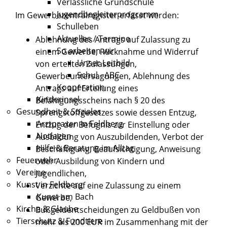
Verlässliche Grundschule
Jugendbegleiterprogramm
Im Gewerbezentralregister erfasst werden:
Schulleben
Aktuelles / Termine
Ablehnung des Antrags auf Zulassung zu
So arbeiten wir
einem Gewerbe, Rücknahme und Widerruf
Unser Leitbild
von erteilten Zulassungen,
Schul - ABC
Gewerbeuntersagungen, Ablehnung des
Kooperation
Antrags auf Erteilung eines
Kinderinsel
Befähigungsscheins nach § 20 des
Gesundheit & Soziales
Sprengstoffgesetzes sowie dessen Entzug,
Arztpraxen in Feldberg
Entzug der Befugnis zur Einstellung oder
Notlagen
Ausbildung von Auszubildenden, Verbot der
Hilfe & Beratung im Alltag
Beschäftigung, Beaufsichtigung, Anweisung
Feuerwehr
oder Ausbildung von Kindern und
Vereine
Jugendlichen,
Kunst in Feldberg
Verzichte auf eine Zulassung zu einem
Kunst am Bach
Gewerbe,
Kirche & Glaube
Bußgeldentscheidungen zu Geldbußen von
Tierschutz & Fundtiere
mehr als 200 EUR im Zusammenhang mit der