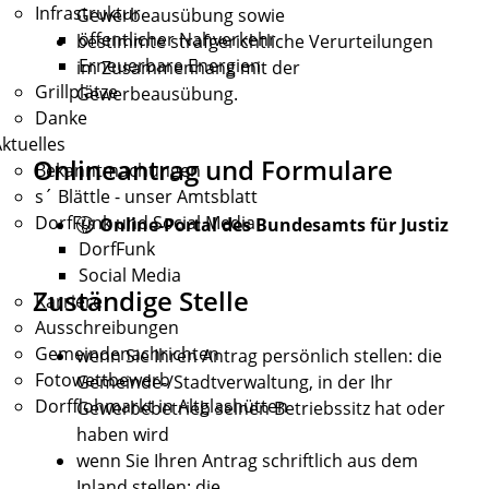
Infrastruktur
Gewerbeausübung sowie
öffentlicher Nahverkehr
bestimmte strafgerichtliche Verurteilungen
Erneuerbare Energien
im Zusammenhang mit der
Grillplätze
Gewerbeausübung.
Danke
ktuelles
Onlineantrag und Formulare
Bekanntmachungen
s´ Blättle - unser Amtsblatt
DorfFunk und Social Media
Online-Portal des Bundesamts für Justiz
DorfFunk
Social Media
Zuständige Stelle
Karriere
Ausschreibungen
Gemeindenachrichten
wenn Sie Ihren Antrag persönlich stellen: die
Fotowettbewerb
Gemeinde-/Stadtverwaltung, in der Ihr
Dorfflohmarkt in Altglashütten
Gewerbebetrieb seinen Betriebssitz hat oder
haben wird
wenn Sie Ihren Antrag schriftlich aus dem
Inland stellen:
die