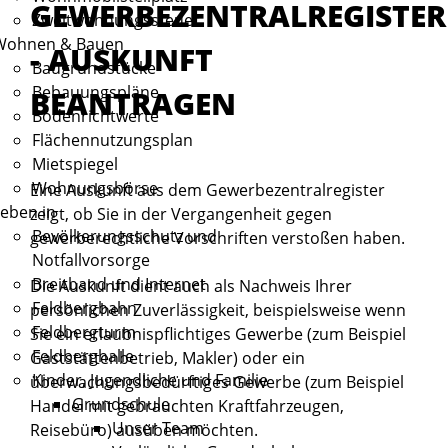
GEWERBEZENTRALREGISTER
Zweitwohnungssteuer
Wohnen & Bauen
- AUSKUNFT
Baugrundstücke
Bebauungspläne
BEANTRAGEN
Bodenrichtwerte
Flächennutzungsplan
Mietspiegel
Wohnungsbörse
Eine Auskunft aus dem Gewerbezentralregister
eben in
zeigt, ob Sie in der Vergangenheit gegen
Bevölkerungsschutz und
gewerberechtliche Vorschriften verstoßen haben.
Notfallvorsorge
Breitband und Internet
Die Auskunft dient auch als Nachweis Ihrer
Feldbergbahn
persönlichen Zuverlässigkeit, beispielsweise wenn
Feldbergturm
Sie ein erlaubnispflichtiges Gewerbe (zum Beispiel
Feldberghalle
Gaststättenbetrieb, Makler) oder ein
Kinder, Jugendliche und Familie
überwachungsbedürftiges Gewerbe (zum Beispiel
Grundschule
Handel mit gebrauchten Kraftfahrzeugen,
Unser Team
Reisebüro) ausüben möchten.