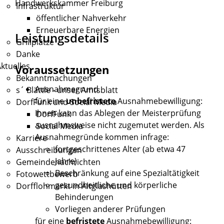
Handwerkskammer Freiburg
Infrastruktur
öffentlicher Nahverkehr
Erneuerbare Energien
Leistungsdetails
Grillplätze
Danke
ktuelles
Voraussetzungen
Bekanntmachungen
Ausnahmegrund
s´ Blättle - unser Amtsblatt
für eine
unbefristete
Ausnahmebewilligung:
DorfFunk und Social Media
Ihnen kann das Ablegen der Meisterprüfung
DorfFunk
ausnahmsweise nicht zugemutet werden.
Als
Social Media
Ausnahmegründe kommen infrage:
Karriere
fortgeschrittenes Alter (ab etwa 47
Ausschreibungen
Jahre)
Gemeindenachrichten
Beschränkung auf eine Spezialtätigkeit
Fotowettbewerb
gesundheitliche und körperliche
Dorfflohmarkt in Altglashütten
Behinderungen
Vorliegen anderer Prüfungen
für eine
befristete
Ausnahmebewilligung: