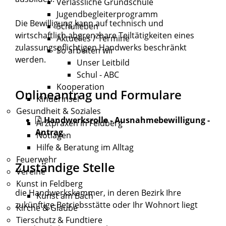
Verlässliche Grundschule
Jugendbegleiterprogramm
Die Bewilligung kann auf technisch und
Schulleben
wirtschaftlich abgrenzbare Teiltätigkeiten eines
Aktuelles / Termine
zulassungspflichtigen Handwerks beschränkt
So arbeiten wir
werden.
Unser Leitbild
Schul - ABC
Kooperation
Onlineantrag und Formulare
Kinderinsel
Gesundheit & Soziales
Handwerksrolle - Ausnahmebewilligung -
Arztpraxen in Feldberg
Antrag
Notlagen
Hilfe & Beratung im Alltag
Feuerwehr
Zuständige Stelle
Vereine
Kunst in Feldberg
die Handwerkskammer, in deren Bezirk Ihre
Kunst am Bach
zukünftige Betriebsstätte oder Ihr Wohnort liegt
Kirche & Glaube
Tierschutz & Fundtiere