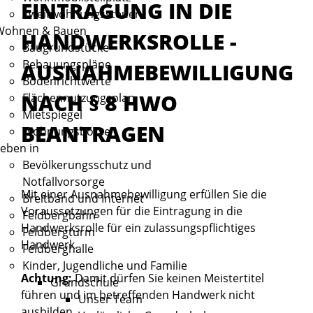
EINTRAGUNG IN DIE
Zweitwohnungssteuer
Wohnen & Bauen
HANDWERKSROLLE -
Baugrundstücke
Bebauungspläne
AUSNAHMEBEWILLIGUNG
Bodenrichtwerte
NACH § 8 HWO
Flächennutzungsplan
Mietspiegel
BEANTRAGEN
Wohnungsbörse
eben in
Bevölkerungsschutz und
Notfallvorsorge
Mit einer Ausnahmebewilligung erfüllen Sie die
Breitband und Internet
Voraussetzungen für die Eintragung in die
Feldbergbahn
Handwerksrolle für ein zulassungspflichtiges
Feldbergturm
Handwerk.
Feldberghalle
Kinder, Jugendliche und Familie
Achtung:
Damit dürfen Sie keinen Meistertitel
Grundschule
führen und im betreffenden Handwerk nicht
Unser Team
ausbilden.