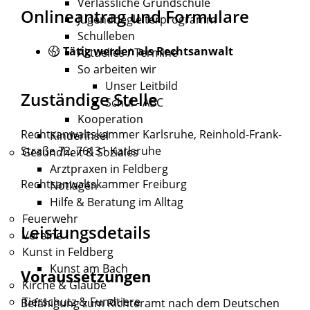
Verlässliche Grundschule
Onlineantrag und Formulare
Jugendbegleiterprogramm
Schulleben
Tätig werden als Rechtsanwalt
Aktuelles / Termine
So arbeiten wir
Unser Leitbild
Zuständige Stelle
Schul - ABC
Kooperation
Rechtsanwaltskammer Karlsruhe, Reinhold-Frank-
Kinderinsel
Straße 72, 76131 Karlsruhe
Gesundheit & Soziales
Arztpraxen in Feldberg
Rechtsanwaltskammer Freiburg
Notlagen
Hilfe & Beratung im Alltag
Feuerwehr
Leistungsdetails
Vereine
Kunst in Feldberg
Kunst am Bach
Voraussetzungen
Kirche & Glaube
Tierschutz & Fundtiere
Befähigung zum Richteramt nach dem Deutschen