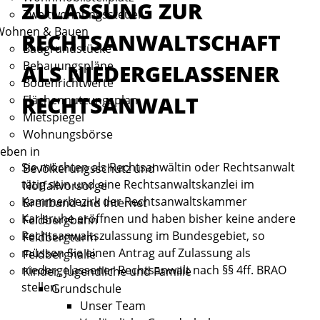
ZULASSUNG ZUR
Zweitwohnungssteuer
Wohnen & Bauen
RECHTSANWALTSCHAFT
Baugrundstücke
Bebauungspläne
ALS NIEDERGELASSENER
Bodenrichtwerte
RECHTSANWALT
Flächennutzungsplan
Mietspiegel
Wohnungsbörse
eben in
Sie möchten als Rechtsanwältin oder Rechtsanwalt
Bevölkerungsschutz und
tätig sein und eine Rechtsanwaltskanzlei im
Notfallvorsorge
Kammerbezirk der Rechtsanwaltskammer
Breitband und Internet
Karlsruhe eröffnen und haben bisher keine andere
Feldbergbahn
Rechtsanwaltszulassung im Bundesgebiet, so
Feldbergturm
müssen Sie einen Antrag auf Zulassung als
Feldberghalle
niedergelassener Rechtsanwalt nach §§ 4ff. BRAO
Kinder, Jugendliche und Familie
stellen.
Grundschule
Unser Team