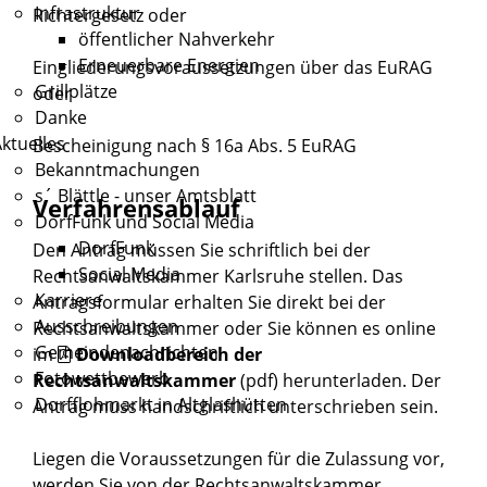
Infrastruktur
Richtergesetz oder
öffentlicher Nahverkehr
Erneuerbare Energien
Eingliederungsvoraussetzungen über das EuRAG
Grillplätze
oder
Danke
ktuelles
Bescheinigung nach § 16a Abs. 5 EuRAG
Bekanntmachungen
s´ Blättle - unser Amtsblatt
Verfahrensablauf
DorfFunk und Social Media
DorfFunk
Den Antrag müssen Sie schriftlich bei der
Social Media
Rechtsanwaltskammer Karlsruhe stellen. Das
Karriere
Antragsformular erhalten Sie direkt bei der
Ausschreibungen
Rechtsanwaltskammer oder Sie können es online
Gemeindenachrichten
im
Downloadbereich der
Fotowettbewerb
Rechtsanwaltskammer
(pdf) herunterladen. Der
Dorfflohmarkt in Altglashütten
Antrag muss handschriftlich unterschrieben sein.
Liegen die Voraussetzungen für die Zulassung vor,
werden Sie von der Rechtsanwaltskammer