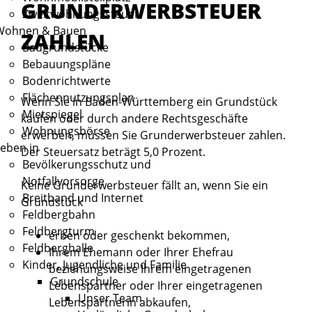
GRUNDERWERBSTEUER
Zweitwohnungssteuer
Wohnen & Bauen
ZAHLEN
Baugrundstücke
Bebauungspläne
Bodenrichtwerte
Flächennutzungsplan
Wenn Sie in Baden-Württemberg ein Grundstück
Mietspiegel
kaufen oder durch andere Rechtsgeschäfte
Wohnungsbörse
erwerben, müssen Sie Grunderwerbsteuer zahlen.
eben in
Der Steuersatz beträgt 5,0 Prozent.
Bevölkerungsschutz und
Notfallvorsorge
Keine Grunderwerbsteuer fällt an, wenn Sie ein
Breitband und Internet
Grundstück
Feldbergbahn
Feldbergturm
erben oder geschenkt bekommen,
Feldberghalle
Ihrem Ehemann oder Ihrer Ehefrau
Kinder, Jugendliche und Familie
beziehungsweise Ihrem eingetragenen
Grundschule
Lebenspartner oder Ihrer eingetragenen
Unser Team
Lebenspartnerin abkaufen,