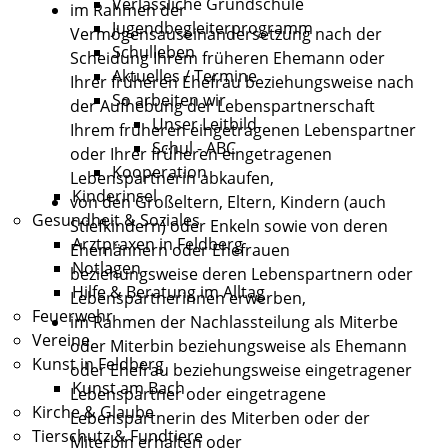
Verlässliche Grundschule
im Rahmen der
Jugendbegleiterprogramm
Vermögensauseinandersetzung nach der
Schulleben
Scheidung Ihrem früheren Ehemann oder
Aktuelles / Termine
Ihrer früheren Ehefrau beziehungsweise nach
So arbeiten wir
der Aufhebung der Lebenspartnerschaft
Unser Leitbild
Ihrem früheren eingetragenen Lebenspartner
Schul - ABC
oder Ihrer früheren eingetragenen
Kooperation
Lebenspartnerin abkaufen,
Kinderinsel
von den Großeltern, Eltern, Kindern (auch
Gesundheit & Soziales
Stiefkindern) oder Enkeln sowie von deren
Arztpraxen in Feldberg
Ehemännern oder Ehefrauen
Notlagen
beziehungsweise deren Lebenspartnern oder
Hilfe & Beratung im Alltag
Lebenspartnerinnen erwerben,
Feuerwehr
im Rahmen der Nachlassteilung als Miterbe
Vereine
oder Miterbin beziehungsweise als Ehemann
Kunst in Feldberg
oder Ehefrau beziehungsweise eingetragener
Kunst am Bach
Lebenspartner oder eingetragene
Kirche & Glaube
Lebenspartnerin des Miterben oder der
Tierschutz & Fundtiere
Miterbin erhalten oder