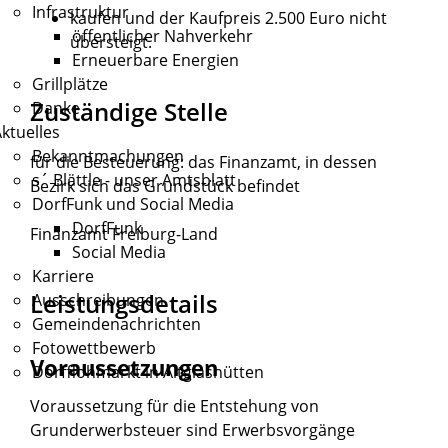
Infrastruktur
kaufen und der Kaufpreis 2.500 Euro nicht
öffentlicher Nahverkehr
übersteigt.
Erneuerbare Energien
Grillplätze
Zuständige Stelle
Danke
ktuelles
Bekanntmachungen
für die Besteuerung: das Finanzamt, in dessen
s´ Blättle - unser Amtsblatt
Bezirk sich das Grundstück befindet
DorfFunk und Social Media
DorfFunk
Finanzamt Freiburg-Land
Social Media
Karriere
Leistungsdetails
Ausschreibungen
Gemeindenachrichten
Fotowettbewerb
Voraussetzungen
Dorfflohmarkt in Altglashütten
Voraussetzung für die Entstehung von
Grunderwerbsteuer sind Erwerbsvorgänge