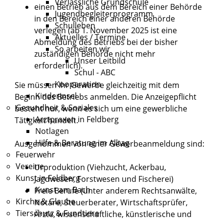
Verlässliche Grundschule
einen Betrieb aus dem Bereich einer Behörde
Jugendbegleiterprogramm
in den Bereich einer anderen Behörde
Schulleben
verlegen (ab 1. November 2025 ist eine
Aktuelles / Termine
Abmeldung des Betriebs bei der bisher
So arbeiten wir
zuständigen Behörde nicht mehr
Unser Leitbild
erforderlich).
Schul - ABC
Kooperation
Sie müssen Ihr Gewerbe gleichzeitig mit dem
Kinderinsel
Beginn des Betriebs anmelden.
Die Anzeigepflicht
Gesundheit & Soziales
besteht nur, wenn es sich um eine gewerbliche
Arztpraxen in Feldberg
Tätigkeit handelt.
Notlagen
Hilfe & Beratung im Alltag
Ausgenommen von einer Gewerbeanmeldung sind:
Feuerwehr
Vereine
Urproduktion (Viehzucht, Ackerbau,
Kunst in Feldberg
Jagdwesen, Forstwesen und Fischerei)
Kunst am Bach
Freie Berufe (unter anderem Rechtsanwälte,
Kirche & Glaube
Notare, Steuerberater, Wirtschaftsprüfer,
Tierschutz & Fundtiere
Ärzte, wissenschaftliche, künstlerische und