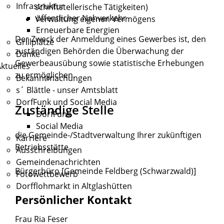
Infrastruktur
schriftstellerische Tätigkeiten)
öffentlicher Nahverkehr
Verwaltung eigenen Vermögens
Erneuerbare Energien
Der Zweck der Anmeldung eines Gewerbes ist, den
Grillplätze
zuständigen Behörden die Überwachung der
Danke
Gewerbeausübung sowie statistische Erhebungen
ktuelles
zu ermöglichen.
Bekanntmachungen
s´ Blättle - unser Amtsblatt
DorfFunk und Social Media
Zuständige Stelle
DorfFunk
Social Media
die Gemeinde-/Stadtverwaltung Ihrer zukünftigen
Karriere
Betriebsstätte
Ausschreibungen
Gemeindenachrichten
Bürgerbüro [Gemeinde Feldberg (Schwarzwald)]
Fotowettbewerb
Dorfflohmarkt in Altglashütten
Persönlicher Kontakt
Frau
Ria
Feser