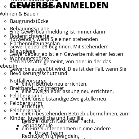
GEWERBE ANMELDEN
Zweitwohnungssteuer
Wohnen & Bauen
Baugrundstücke
Bebauungspläne
Eine Gewerbeanmeldung ist immer dann
Bodenrichtwerte
notwendig, wenn Sie einen stehenden
Flächennutzungsplan
Gewerbebetrieb beginnen. Mit stehendem
Mietspiegel
Gewerbebetrieb ist ein Gewerbe mit einer festen
Wohnungsbörse
Betriebsstätte gemeint, von oder in der das
eben in
Gewerbe ausgeübt wird. Dies ist der Fall, wenn Sie
Bevölkerungsschutz und
Notfallvorsorge
einen Betrieb neu errichten,
Breitband und Internet
eine Zweigniederlassung neu errichten,
Feldbergbahn
eine unselbständige Zweigstelle neu
Feldbergturm
errichten,
Feldberghalle
einen bestehenden Betrieb übernehmen, zum
Kinder, Jugendliche und Familie
Beispiel durch Kauf oder Pacht,
Grundschule
ein Einzelunternehmen in eine andere
Unser Team
Rechtsform umwandeln,