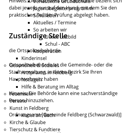
Hinweis:
Der Nachweis der
Sachkunde bezieht sich
Verlässliche Grundschule
dabei jeweils nur auf den Hund, mit dem Sie den
Jugendbegleiterprogramm
praktischen Teil der Prüfung abgelegt haben.
Schulleben
Aktuelles / Termine
So arbeiten wir
Zuständige Stelle
Unser Leitbild
Schul - ABC
die Ortspolizeibehörde
Kooperation
Kinderinsel
Ortspolizeibehörde ist die Gemeinde- oder die
Gesundheit & Soziales
Stadtverwaltung, in deren Bezirk Sie Ihren
Arztpraxen in Feldberg
Hauptwohnsitz haben
Notlagen
Hilfe & Beratung im Alltag
Hinweis: Die Behörde kann eine sachverständige
Feuerwehr
Person hinzuziehen.
Vereine
Kunst in Feldberg
Ordnungsamt [Gemeinde Feldberg (Schwarzwald)]
Kunst am Bach
Kirche & Glaube
Tierschutz & Fundtiere