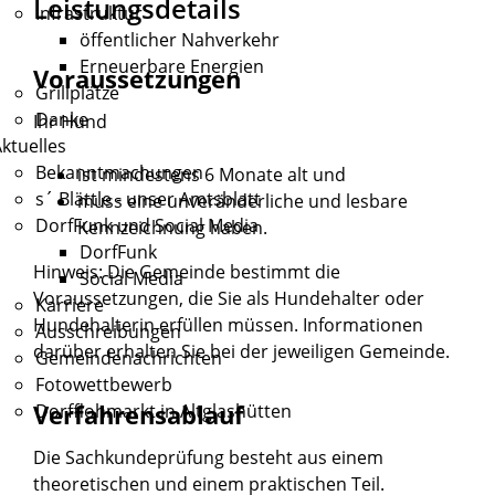
Leistungsdetails
Infrastruktur
öffentlicher Nahverkehr
Erneuerbare Energien
Voraussetzungen
Grillplätze
Danke
Ihr Hund
ktuelles
Bekanntmachungen
ist mindestens 6 Monate alt und
s´ Blättle - unser Amtsblatt
muss eine unveränderliche und lesbare
DorfFunk und Social Media
Kennzeichnung haben.
DorfFunk
Hinweis:
Die Gemeinde bestimmt die
Social Media
Voraussetzungen, die Sie als Hundehalter oder
Karriere
Hundehalterin erfüllen müssen. Informationen
Ausschreibungen
darüber erhalten Sie bei der jeweiligen Gemeinde.
Gemeindenachrichten
Fotowettbewerb
Verfahrensablauf
Dorfflohmarkt in Altglashütten
Die Sachkundeprüfung besteht aus einem
theoretischen und einem praktischen Teil.