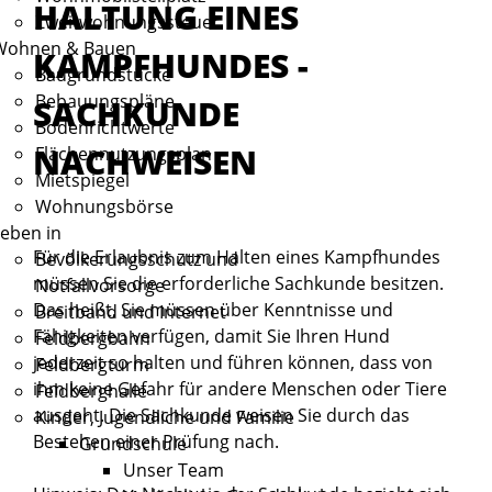
HALTUNG EINES
Zweitwohnungssteuer
Wohnen & Bauen
KAMPFHUNDES -
Baugrundstücke
Bebauungspläne
SACHKUNDE
Bodenrichtwerte
NACHWEISEN
Flächennutzungsplan
Mietspiegel
Wohnungsbörse
eben in
Für die
Erlaubnis zum Halten eines Kampfhundes
Bevölkerungsschutz und
müssen Sie die erforderliche Sachkunde besitzen.
Notfallvorsorge
Das heißt, Sie müssen über Kenntnisse und
Breitband und Internet
Fähigkeiten verfügen, damit Sie Ihren Hund
Feldbergbahn
jederzeit so halten und führen können, dass von
Feldbergturm
ihm keine Gefahr für andere Menschen oder Tiere
Feldberghalle
ausgeht. Die Sachkunde weisen Sie durch das
Kinder, Jugendliche und Familie
Bestehen einer Prüfung nach.
Grundschule
Unser Team