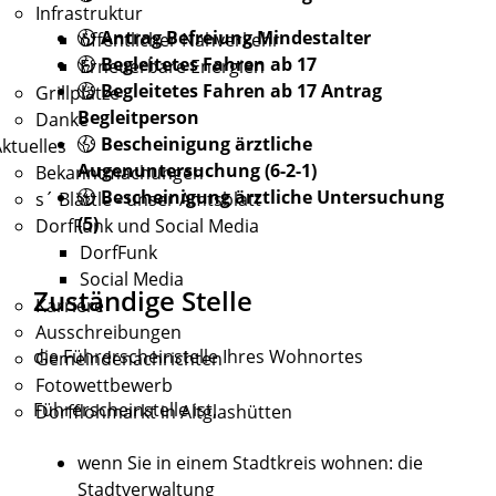
Infrastruktur
Antrag Befreiung Mindestalter
öffentlicher Nahverkehr
Begleitetes Fahren ab 17
Erneuerbare Energien
Begleitetes Fahren ab 17 Antrag
Grillplätze
Begleitperson
Danke
Bescheinigung ärztliche
ktuelles
Augenuntersuchung (6-2-1)
Bekanntmachungen
Bescheinigung ärztliche Untersuchung
s´ Blättle - unser Amtsblatt
(5)
DorfFunk und Social Media
DorfFunk
Social Media
Zuständige Stelle
Karriere
Ausschreibungen
die Führerscheinstelle Ihres Wohnortes
Gemeindenachrichten
Fotowettbewerb
Führerscheinstelle ist,
Dorfflohmarkt in Altglashütten
wenn Sie in einem Stadtkreis wohnen: die
Stadtverwaltung