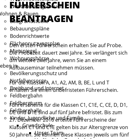
FÜHRERSCHEIN
Zweitwohnungssteuer
Wohnen & Bauen
BEANTRAGEN
Baugrundstücke
Bebauungspläne
Bodenrichtwerte
Flächennutzungsplan
Den ersten Führerschein erhalten Sie auf Probe.
Mietspiegel
Die Probezeit dauert zwei Jahre.
Sie verlängert sich
Wohnungsbörse
um weitere zwei Jahre, wenn Sie an einem
eben in
Aufbauseminar teilnehmen mü
s
sen.
Bevölkerungsschutz und
Notfallvorsorge
Für die Klassen A, A1, A2, AM, B, BE, L und T
Breitband und Internet
erhalten Sie einen unbefristeten Führerschein.
Feldbergbahn
Feldbergturm
Führerscheine für die Klassen C1, C1E, C, CE, D, D1,
Feldberghalle
DE und D1E sind auf fünf Jahre befristet. Bis zum
Kinder, Jugendliche und Familie
27. Dezember 2016 erteilte Führerscheine der
Grundschule
Klassen C1 und C1E gelten bis zur Altersgrenze von
Unser Team
50 Jahren. Sie können diese Klassen jeweils um fünf