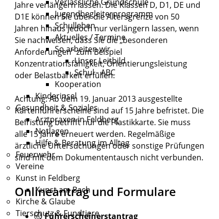
Verlässliche Grundschule
Jahre verlängern lassen.
Die Klassen D, D1, DE und
Jugendbegleiterprogramm
D1E können Sie über die Altersgrenze von 50
Schulleben
Jahren hinaus jedoch nur verlängern la
s
sen, wenn
Aktuelles / Termine
Sie nachweisen, dass Sie die „besonderen
So arbeiten wir
Anforderu
n
gen“ zum Beispiel
Unser Leitbild
Konzentrationsfähigkeit, Orientierungsleistung
Schul - ABC
oder Belastbarkeit erfüllen.
Kooperation
Kinderinsel
Achtung:
Ab dem 19. Januar 2013 ausgestellte
Gesundheit & Soziales
Kartenführersche
i
ne sind auf 15 Jahre befristet. Die
Arztpraxen in Feldberg
Befristung betrifft nur die Pla
s
tikkarte. Sie muss
Notlagen
alle 15 Jahre erneuert werden. Regelmäßige
Hilfe & Beratung im Alltag
ärztliche Untersuchungen oder sonstige Prüfungen
Feuerwehr
sind mit dem Dokumententausch nicht verbunden.
Vereine
Kunst in Feldberg
Onlineantrag und Formulare
Kunst am Bach
Kirche & Glaube
Tierschutz & Fundtiere
Führerscheinerstantrag