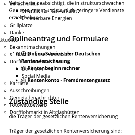
Versicherte beabsichtigt, die in strukturschwachen
Infrastruktur
Gebieten gelebt und deutlich geringere Verdienste
öffentlicher Nahverkehr
erzielt haben.
Erneuerbare Energien
Grillplätze
Danke
Onlineantrag und Formulare
ktuelles
Bekanntmachungen
Online-Services der Deutschen
s´ Blättle - unser Amtsblatt
Rentenversicherung
DorfFunk und Social Media
Rentenbeginnrechner
DorfFunk
Social Media
Rentenkonto - Fremdrentengesetz
Karriere
Ausschreibungen
Gemeindenachrichten
Zuständige Stelle
Fotowettbewerb
Dorfflohmarkt in Altglashütten
die Träger der gesetzlichen Rentenversicherung
Träger der gesetzlichen Rentenversicherung sind: