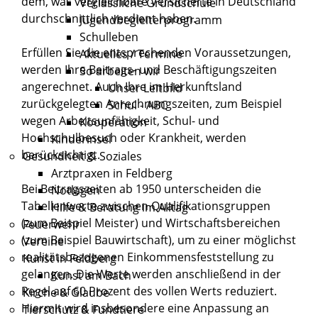
dem, was vergleichbare Versicherte in Deutschland
Verlässliche Grundschule
durchschnittlich verdient haben.
Jugendbegleiterprogramm
Schulleben
Erfüllen Sie die entsprechenden Voraussetzungen,
Aktuelles / Termine
werden Ihre Beitrags- und Beschäftigungszeiten
So arbeiten wir
angerechnet. Auch Ihre im Herkunftsland
Unser Leitbild
zurückgelegten Anrechnungszeiten, zum Beispiel
Schul - ABC
wegen Arbeitsunfähigkeit, Schul- und
Kooperation
Hochschulbesuch oder Krankheit, werden
Kinderinsel
berücksichtigt.
Gesundheit & Soziales
Arztpraxen in Feldberg
Bei Beitragszeiten ab 1950 unterscheiden die
Notlagen
Tabellenwerte zwischen Qualifikationsgruppen
Hilfe & Beratung im Alltag
(zum Beispiel Meister) und Wirtschaftsbereichen
Feuerwehr
(zum Beispiel Bauwirtschaft), um zu einer möglichst
Vereine
realitätsbezogenen Einkommensfeststellung zu
Kunst in Feldberg
gelangen. Die Werte werden anschließend in der
Kunst am Bach
Regel auf 60 Prozent des vollen Werts reduziert.
Kirche & Glaube
Hiermit wird insbesondere eine Anpassung an
Tierschutz & Fundtiere