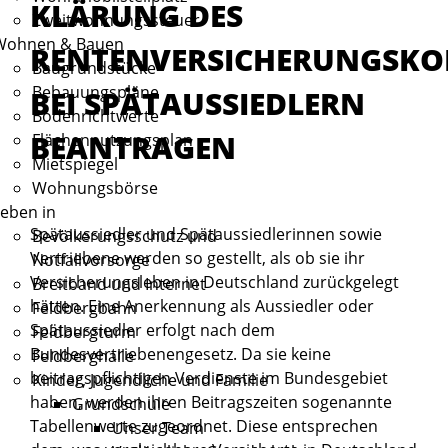
KLÄRUNG DES
Zweitwohnungssteuer
Wohnen & Bauen
RENTENVERSICHERUNGSK
Baugrundstücke
Bebauungspläne
BEI SPÄTAUSSIEDLERN
Bodenrichtwerte
BEANTRAGEN
Flächennutzungsplan
Mietspiegel
Wohnungsbörse
eben in
Spätaussiedler und Spätaussiedlerinnen sowie
Bevölkerungsschutz und
Vertriebene werden so gestellt, als ob sie ihr
Notfallvorsorge
Versicherungsleben in Deutschland zurückgelegt
Breitband und Internet
hätten. Eine
Anerkennung als Aussiedler oder
Feldbergbahn
Spätaussiedler erfolgt nach dem
Feldbergturm
Bundesvertriebenengesetz.
Da sie keine
Feldberghalle
beitragspflichtigen Verdienste im Bundesgebiet
Kinder, Jugendliche und Familie
haben, werden ihren Beitragszeiten sogenannte
Grundschule
Tabellenwerte zugeordnet. Diese entsprechen
Unser Team