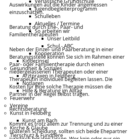
Verlässliche Grundschule
Auswirkungen auf die Kinder angemessen
Jugendbegleiterprogramm
einzuschätzen.
Schulleben
Aktuelles / Termine
Beratung durch Ehe-, Paar- und
So arbeiten wir
Familientherapeuten
Unser Leitbild
Schul - ABC
Neben der Einzel- und Paarberatung in einer
Kooperation
Beratungsstelle können Sie sich im Rahmen einer
Kinderinsel
Paar- oder Familientherapie durch einen
Gesundheit & Soziales
niedergelassenen Therapeuten oder einer
Arztpraxen in Feldberg
Therapeutin individuell begleiten lassen. Die
Notlagen
Kosten für eine solche Therapie müssen die
Hilfe & Beratung im Alltag
Partner in der Regel selbst tragen.
Feuerwehr
Vereine
Rechtsberatung
Kunst in Feldberg
Kunst am Bach
Kommt es trotz allem zur Trennung und zu einer
Kirche & Glaube
späteren Scheidung, sollten sich beide Ehepartner
Tierschutz & Fundtiere
juristisch beraten lassen. Wer kein oder nur ein