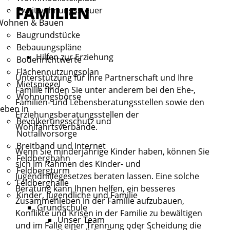
FAMILIEN
Zweitwohnungssteuer
Wohnen & Bauen
Baugrundstücke
Bebauungspläne
Hilfen zur Erziehung
Bodenrichtwerte
Flächennutzungsplan
Unterstützung für Ihre Partnerschaft und Ihre
Mietspiegel
Familie finden Sie unter anderem bei den Ehe-,
Wohnungsbörse
Familien- und Lebensberatungsstellen sowie den
eben in
Erziehungsberatungsstellen der
Bevölkerungsschutz und
Wohlfahrtsverbände.
Notfallvorsorge
Breitband und Internet
Wenn Sie minderjährige Kinder haben, können Sie
Feldbergbahn
sich im Rahmen des Kinder- und
Feldbergturm
Jugendhilfegesetzes beraten lassen. Eine solche
Feldberghalle
Beratung kann Ihnen helfen, ein besseres
Kinder, Jugendliche und Familie
Zusammenleben in der Familie aufzubauen,
Grundschule
Konflikte und Krisen in der Familie zu bewältigen
Unser Team
und im Falle einer Trennung oder Scheidung die