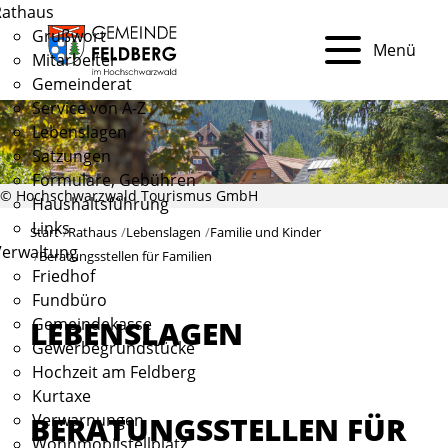
Rathaus
Grußwort
Menü
Mitarbeiter
Gemeinderat
Service von A-Z
Lebenslagen
Satzungen
Formulare, Gebühren
© Hochschwarzwald Tourismus GmbH
Haushaltsführung
Links
Start
Rathaus
Lebenslagen
Familie und Kinder
Verwaltung
Beratungsstellen für Familien
Friedhof
Fundbüro
Gemeindekasse
LEBENSLAGEN
Gewerbegrundstücke
Hochzeit am Feldberg
Kurtaxe
BERATUNGSSTELLEN FÜR
Verwarnungen
Wohnmobilstellplatz