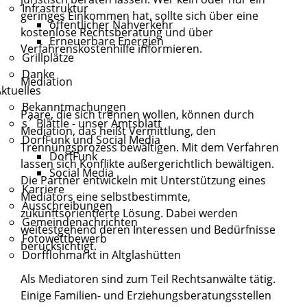
Infrastruktur
geringes Einkommen hat, sollte sich über eine
öffentlicher Nahverkehr
kostenlose Rechtsberatung und über
Erneuerbare Energien
Verfahrenskostenhilfe informieren.
Grillplätze
Danke
Mediation
ktuelles
Bekanntmachungen
Paare, die sich trennen wollen, können durch
s´ Blättle - unser Amtsblatt
Mediation, das heißt Vermittlung, den
DorfFunk und Social Media
Trennungsprozess bewältigen. Mit dem Verfahren
DorfFunk
lassen sich Konflikte außergerichtlich bewältigen.
Social Media
Die Partner entwickeln mit Unterstützung eines
Karriere
Mediators eine selbstbestimmte,
Ausschreibungen
zukunftsorientierte Lösung. Dabei werden
Gemeindenachrichten
weitestgehend deren Interessen und Bedürfnisse
Fotowettbewerb
berücksichtigt.
Dorfflohmarkt in Altglashütten
Als Mediatoren sind zum Teil Rechtsanwälte tätig.
Einige Familien- und Erziehungsberatungsstellen