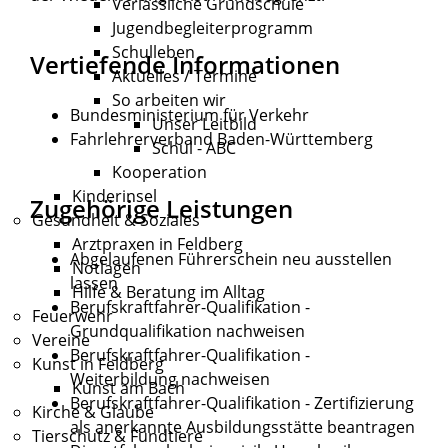
Verlässliche Grundschule
Jugendbegleiterprogramm
Schulleben
Vertiefende Informationen
Aktuelles / Termine
So arbeiten wir
Bundesministerium für Verkehr
Unser Leitbild
Fahrlehrerverband Baden-Württemberg
Schul - ABC
Kooperation
Kinderinsel
Zugehörige Leistungen
Gesundheit & Soziales
Arztpraxen in Feldberg
Abgelaufenen Führerschein neu ausstellen
Notlagen
lassen
Hilfe & Beratung im Alltag
Berufskraftfahrer-Qualifikation -
Feuerwehr
Grundqualifikation nachweisen
Vereine
Berufskraftfahrer-Qualifikation -
Kunst in Feldberg
Weiterbildung nachweisen
Kunst am Bach
Berufskraftfahrer-Qualifikation - Zertifizierung
Kirche & Glaube
als anerkannte Ausbildungsstätte beantragen
Tierschutz & Fundtiere