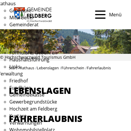
Rathaus
Grußwort
Menü
Mitarbeiter
Gemeinderat
Service von A-Z
Lebenslagen
Satzungen
Formulare, Gebühren
© Hochschwarzwald Tourismus GmbH
Haushaltsführung
Links
Start
Rathaus
Lebenslagen
Führerschein
Fahrerlaubnis
Verwaltung
Friedhof
Fundbüro
LEBENSLAGEN
Gemeindekasse
Gewerbegrundstücke
Hochzeit am Feldberg
FAHRERLAUBNIS
Kurtaxe
Verwarnungen
Wohnmobilstellplatz