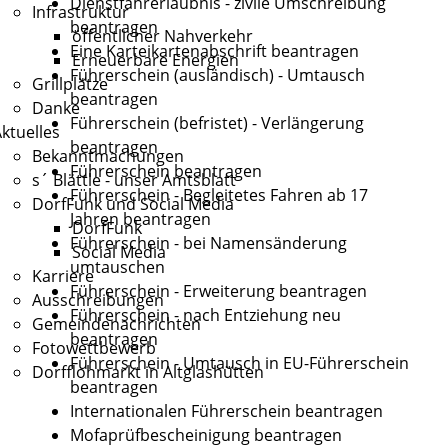
Dienstfahrerlaubnis - zivile Umschreibung
Infrastruktur
beantragen
öffentlicher Nahverkehr
Eine Karteikartenabschrift beantragen
Erneuerbare Energien
Führerschein (ausländisch) - Umtausch
Grillplätze
beantragen
Danke
Führerschein (befristet) - Verlängerung
ktuelles
beantragen
Bekanntmachungen
Führerschein beantragen
s´ Blättle - unser Amtsblatt
Führerschein - Begleitetes Fahren ab 17
DorfFunk und Social Media
Jahren beantragen
DorfFunk
Führerschein - bei Namensänderung
Social Media
umtauschen
Karriere
Führerschein - Erweiterung beantragen
Ausschreibungen
Führerschein - nach Entziehung neu
Gemeindenachrichten
beantragen
Fotowettbewerb
Führerschein - Umtausch in EU-Führerschein
Dorfflohmarkt in Altglashütten
beantragen
Internationalen Führerschein beantragen
Mofaprüfbescheinigung beantragen