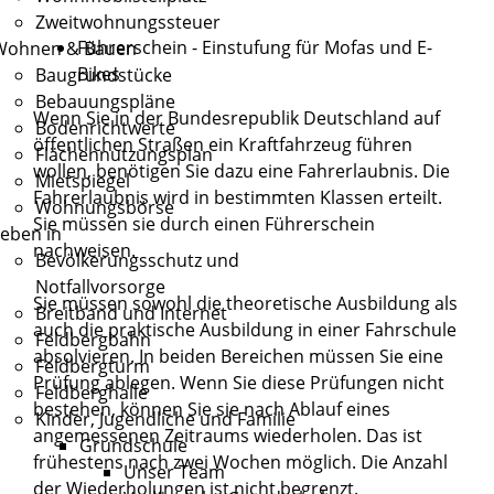
Zweitwohnungssteuer
Führerschein - Einstufung für Mofas und E-
Wohnen & Bauen
Bikes
Baugrundstücke
Bebauungspläne
Wenn Sie in der Bundesrepublik Deutschland auf
Bodenrichtwerte
öffentlichen Straßen ein Kraftfahrzeug führen
Flächennutzungsplan
wollen, benötigen Sie dazu eine Fahrerlaubnis. Die
Mietspiegel
Fahrerlaubnis wird in bestimmten Klassen erteilt.
Wohnungsbörse
Sie müssen sie durch einen Führerschein
eben in
nachweisen.
Bevölkerungsschutz und
Notfallvorsorge
Sie müssen sowohl die theoretische Ausbildung als
Breitband und Internet
auch die praktische Ausbildung in einer Fahrschule
Feldbergbahn
absolvieren. In beiden Bereichen müssen Sie eine
Feldbergturm
Prüfung ablegen. Wenn Sie diese Prüfungen nicht
Feldberghalle
bestehen, können Sie sie nach Ablauf eines
Kinder, Jugendliche und Familie
angemessenen Zeitraums wiederholen. Das ist
Grundschule
frühestens nach zwei Wochen möglich. Die Anzahl
Unser Team
der Wiederholungen ist nicht begrenzt.