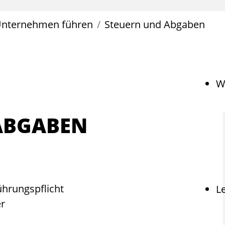
nternehmen führen
Steuern und Abgaben
W
ABGABEN
hrungspflicht
L
er