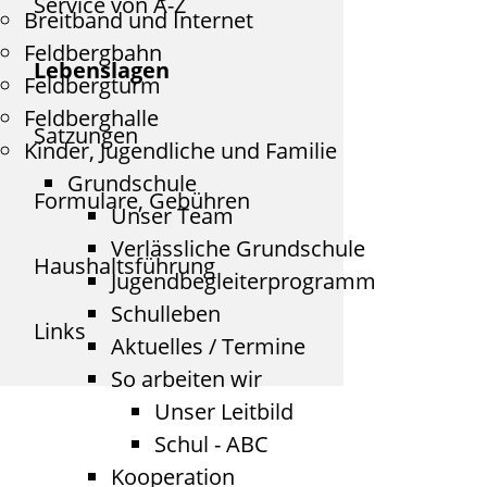
Service von A-Z
Breitband und Internet
Feldbergbahn
Lebenslagen
Feldbergturm
Feldberghalle
Satzungen
Kinder, Jugendliche und Familie
Grundschule
Formulare, Gebühren
Unser Team
Verlässliche Grundschule
Haushaltsführung
Jugendbegleiterprogramm
Schulleben
Links
Aktuelles / Termine
So arbeiten wir
Unser Leitbild
Schul - ABC
Kooperation