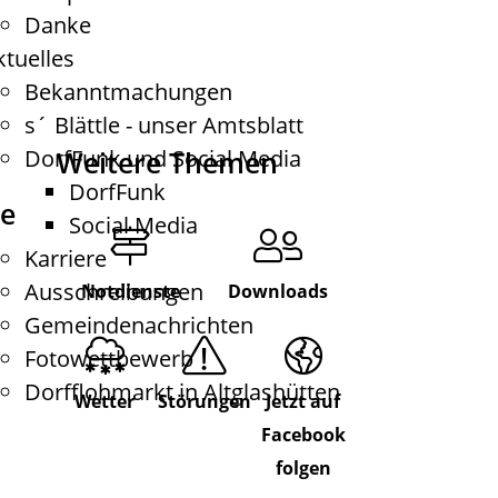
Danke
ktuelles
Bekanntmachungen
s´ Blättle - unser Amtsblatt
DorfFunk und Social Media
Weitere Themen
DorfFunk
de
Social Media
Karriere
Ausschreibungen
Notdienste
Downloads
Gemeindenachrichten
Fotowettbewerb
Dorfflohmarkt in Altglashütten
Wetter
Störungen
Jetzt auf
Facebook
folgen