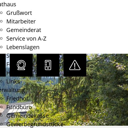
athaus
Grußwort
Mitarbeiter
Gemeinderat
Service von A-Z
Lebenslagen
Satzungen
Formulare, Gebühren
Haushaltsführung
Links
erwaltung
Friedhof
Fundbüro
Gemeindekasse
Gewerbegrundstücke