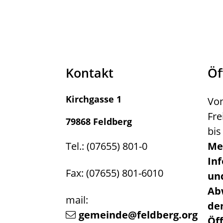
Kontakt
Öf
Kirchgasse 1
Von
Fre
79868 Feldberg
bis
Tel.: (07655) 801-0
Me
In
Fax: (07655) 801-6010
un
Ab
mail:
de
gemeinde@feldberg.org
Öf